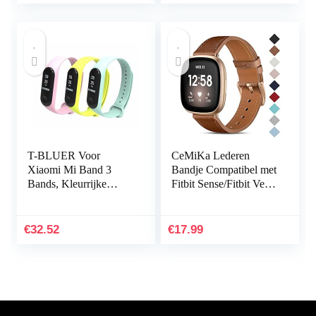
T-BLUER Voor
CeMiKa Lederen
Xiaomi Mi Band 3
Bandje Compatibel met
Bands, Kleurrijke
Fitbit Sense/Fitbit Versa
Vervanging Strap
3, Vervangende
Wirstband voor Xiaomi
Lederen Band
Mi Band 3/Mi Band 4
Compatibel met Fitbit
€
32.52
€
17.99
Band Smart…
Sense…