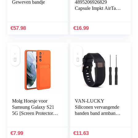
Geweven bandje
4895206926829
Capsule Impkt AirTags
Zwart
€
57.98
€
16.99
Molg Hoesje voor
VAN-LUCKY
Samsung Galaxy S21
Siliconen vervangende
5G [Screen Protector]
banden band armband
Ultradunne Zachte
armband armband voor
TPU Siliconen Shock
Fitbit Charge HR Band
Proof
accessoires groot
€
7.99
€
11.63
Bumperafdekking…
(niet…