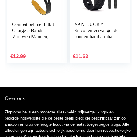
Compatibel met Fitbit
VAN-LUCKY
Charge 5 Bands
Siliconen vervangende
Vrouwen Mannen,
banden band armband
Hijiawee Zacht
armband armband voor
Lederen Vervanging
Fitbit Charge HR Band
Horlogeband
accessoires groot
€
12.99
€
11.63
Verstelbare Armband…
(niet…
Over ons
Zlypromo.be is een moderne alles-in-één prijsvergelijkings- en
beoordelingswebsite die de beste deals biedt die beschikbaar zijn op
amazon en u op de hoogte houdt via de laatst toegevoegde blogs. Alle
afbeeldingen zijn auteursrechtelijk beschermd door hun respectievelijke
eigenaren. Alle geciteerde inhoud is afgeleid van hun respectievelijke