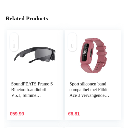
Related Products
SoundPEATS Frame S
Sport siliconen band
Bluetooth-audiobril
compatibel met Fitbit
V5.1, Slimme
Ace 3 vervangende
knopbediening,
banden voor kinderen,
Qualcomm QCC3034
zweetbestendige
aptX HD-audio, 5 uur
horlogearmband…
€
59.99
€
6.81
afspeeltijd…