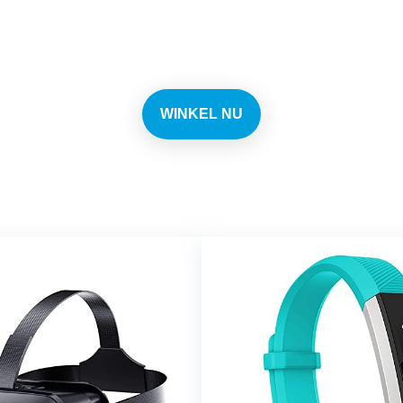
n elke dag de beste deals 
WINKEL NU