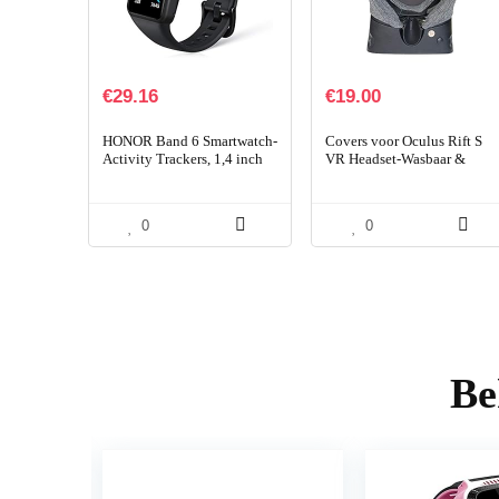
€
29.16
€
19.00
HONOR Band 6 Smartwatch-
Covers voor Oculus Rift S
Activity Trackers, 1,4 inch
VR Headset-Wasbaar &
AMOLED-display, hartslag-
Hygiënisch -2 stuks (grijs)
en slaapmonitor, 14 dagen
batterijduur…
0
0
Be