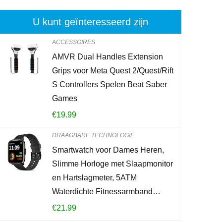
U kunt geïnteresseerd zijn
ACCESSOIRES
AMVR Dual Handles Extension
Wandmontage
Grips voor Meta Quest 2/Quest/Rift
Opladen Org
S Controllers Spelen Beat Saber
Opbergdoos 
Games
Telefoon Pl
€
19.99
€
14.65
DRAAGBARE TECHNOLOGIE
Smartwatch voor Dames Heren,
Already Sold:
2
Slimme Horloge met Slaapmonitor
en Hartslagmeter, 5ATM
Waterdichte Fitnessarmband…
Schiet op! Aan
€
21.99