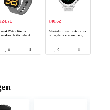
€
24.71
€
48.62
Smart Watch Kinder
Aliwisdom Smartwatch voor
Smartwatch Waterdicht
heren, dames en kinderen,
Touchscreen Square
1,28 inch HD rond,
Exquisite Dial Led Digital
smartwatch, fitnesshorloge,
Sports Horloge Voor
waterdicht…
0
0
Kinderen…
gen