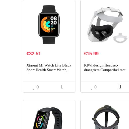
€
32.51
€
15.99
Xiaomi Mi Watch Lite Black
KIWI design Headset-
Sport Health Smart Watch,
draagriem Compatibel met
Bluetooth-oproep, GPS,
Quest 2 VR-headset,
waterdicht,
vervanging voor Elite-riem
gezondheidstracker…
en vermindering van…
0
0