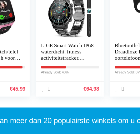
LIGE Smart Watch IP68
Bluetooth-
ch/telef
waterdicht, fitness
Draadloze 
ch voor
activiteitstracker,
oortelefoon
gezondheidsmonitor
4.1-headset
et
voor Android iOS
Draadloze
Already Sold: 43%
Already Sold: 8
mobiele telefoons…
Hoofdtele
en, SOS-
€
45.99
€
64.98
an meer dan 20 populairste winkels om u 