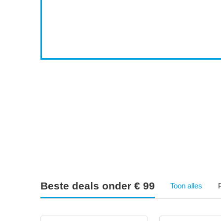
2
7
Beste deals onder € 99
Toon alles