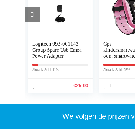
1
Logitech 993-001143
Gps
ear
Group Spare Usb Emea
kindersmartwat
iaomi
Power Adapter
oon, smartwat
o
kinderen met
touchscreen, m
Already Sold: 11%
Already Sold: 95%
t…
oproepen,
spraakbericht
€
25.25
€
25.90
zaklamp…
We volgen de prijzen v