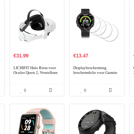
€
31.99
€
13.47
LICHIFIT Halo Riem voor
Displaybescherming
Oculus Quest 2, Verstelbare
beschermfolie voor Garmin
Hoofdband VR
Forerunner 235 230 225 220
Hoofddeksels Draaibare
630 620 Watch, iDaPro 9H
Hoofdband Vervanging Elite
hardheid gehard glas…
0
0
Strap…