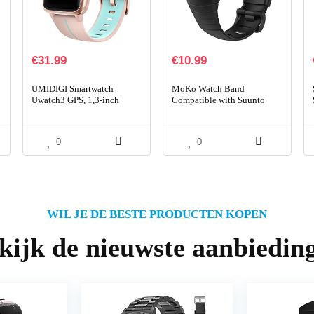
€
31.99
€
10.99
UMIDIGI Smartwatch
MoKo Watch Band
Uwatch3 GPS, 1,3-inch
Compatible with Suunto
waterdicht touchscreen en
Core, Classic Replacement
ingebouwde GPS-
Soft WristBand with Metal
sporthorloge, fitnesstracker
Clasp fit Suunto Core
0
0
met…
Smart…
WIL JE DE BESTE PRODUCTEN KOPEN
kijk de nieuwste aanbiedin