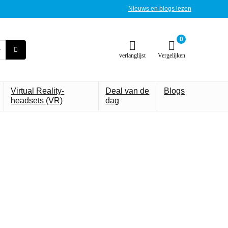
Nieuws en blogs lezen
0
verlanglijst
Vergelijken
Virtual Reality-
Deal van de
Blogs
headsets (VR)
dag
draagbare