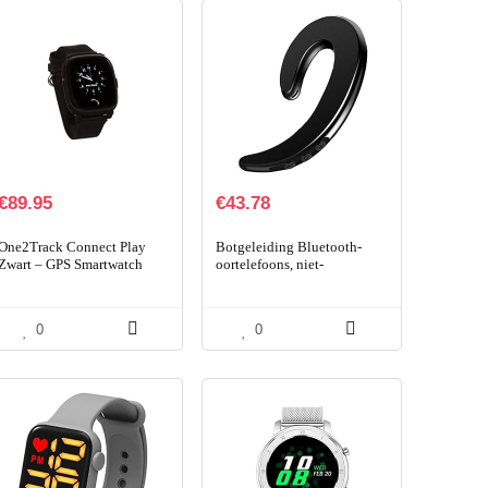
€
89.95
€
43.78
One2Track Connect Play
Botgeleiding Bluetooth-
Zwart – GPS Smartwatch
oortelefoons, niet-
Kinderen – Incl. Simkaart –
bewegende in-ear draadloze
Eigen App – Bellen,
bluetooth oordopjes,
Berichten, SOS, Veilige…
draadloze oortelefoon
0
0
headsets…