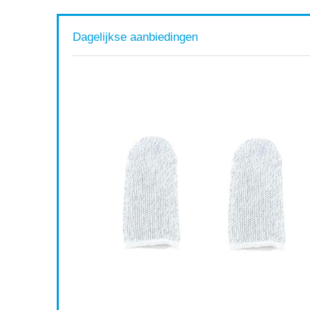
Dagelijkse aanbiedingen
laxy Note
oes met
 Zachte
Available:
16
75 %
ort af