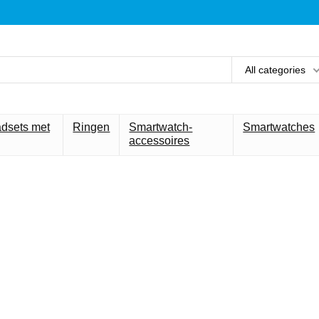
All categories
adsets met
Ringen
Smartwatch-
Smartwatches
accessoires
et beste voor 
technologie