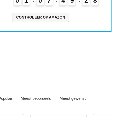
0
1
0
7
4
9
2
7
CONTROLEER OP AMAZON
Iets interessants gevonden
Populair
Meest beoordeeld
Meest gewenst