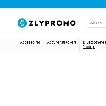
Accessoires
Activiteitstrackers
Bluetooth-he
1 oortje
Alleen h