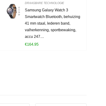
0
2
DRAAGBARE TECHNOLOGIE
Samsung Galaxy Watch 3
CONTROLEE
Smartwatch Bluetooth, behuizing
41 mm staal, lederen band,
valherkenning, sportbewaking,
accu 247…
€
164.95
?