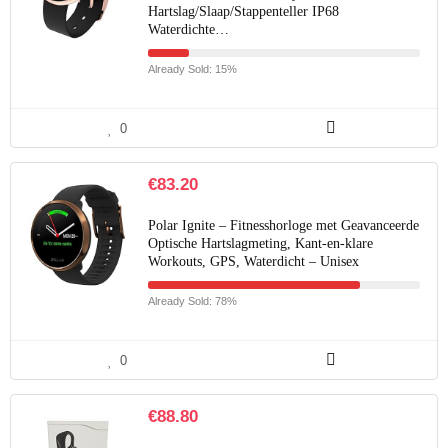
Hartslag/Slaap/Stappenteller IP68
Waterdichte…
Already Sold: 15%
0
€
83.20
Polar Ignite – Fitnesshorloge met Geavanceerde
Optische Hartslagmeting, Kant-en-klare
Workouts, GPS, Waterdicht – Unisex
Already Sold: 78%
0
€
88.80