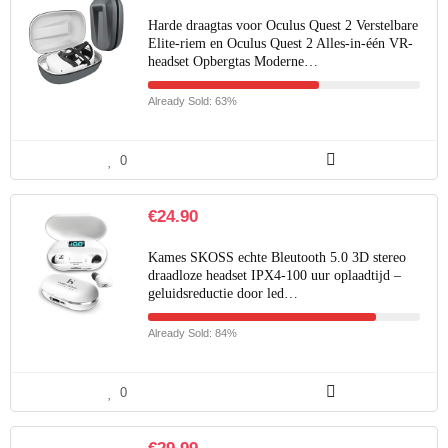
Harde draagtas voor Oculus Quest 2 Verstelbare
Elite-riem en Oculus Quest 2 Alles-in-één VR-
headset Opbergtas Moderne…
Already Sold: 63%
0
€
24.90
Kames SKOSS echte Bleutooth 5.0 3D stereo
draadloze headset IPX4-100 uur oplaadtijd –
geluidsreductie door led…
Already Sold: 84%
0