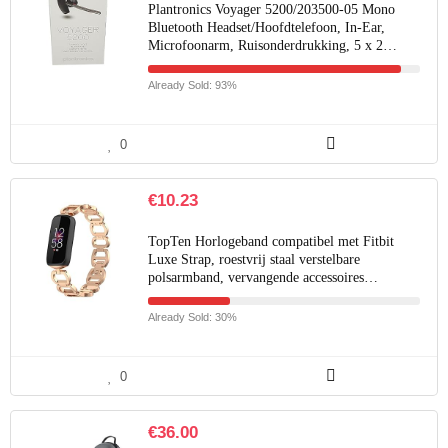
Plantronics Voyager 5200/203500-05 Mono
Bluetooth Headset/Hoofdtelefoon, In-Ear,
Microfoonarm, Ruisonderdrukking, 5 x 2…
Already Sold: 93%
0
€
10.23
TopTen Horlogeband compatibel met Fitbit
Luxe Strap, roestvrij staal verstelbare
polsarmband, vervangende accessoires…
Already Sold: 30%
0
€
36.00