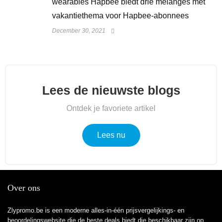
wearables Hapbee biedt drie melanges met
vakantiethema voor Hapbee-abonnees
December 30, 2021
Lees de nieuwste blogs
Ontdek je favoriete artikel
Lees nu
Over ons
Zlypromo.be is een moderne alles-in-één prijsvergelijkings- en
beoordelingswebsite die de beste deals biedt die beschikbaar zijn op