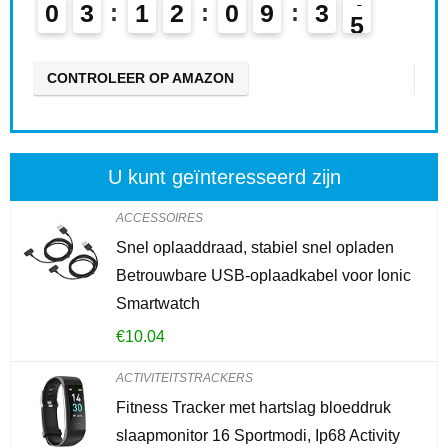
0
9
3
3
0
4
1
2
0
9
N
CONTROLEER OP AMAZON
U kunt geïnteresseerd zijn
ACCESSOIRES
Snel oplaaddraad, stabiel snel opladen
Betrouwbare USB-oplaadkabel voor Ionic
Smartwatch
€
10.04
ACTIVITEITSTRACKERS
Fitness Tracker met hartslag bloeddruk
slaapmonitor 16 Sportmodi, Ip68 Activity