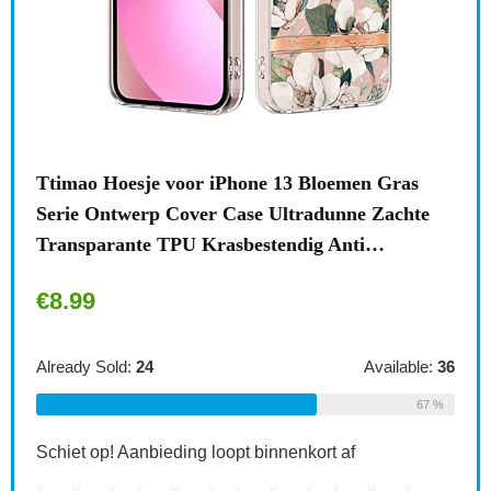
ne 13 Bloemen Gras
Surface Elektronische organizer,
e Ultradunne Zachte
draagbare draagtas, stootvaste re
estendig Anti…
accessoiretas voor Microsoft…
€
16.99
Available:
36
Already Sold:
27
67 %
 binnenkort af
Schiet op! Aanbieding loopt binnenkor