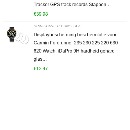
Tracker GPS track records Stappen…
€
39.98
DRAAGBARE TECHNOLOGIE
Displaybescherming beschermfolie voor
Garmin Forerunner 235 230 225 220 630
620 Watch, iDaPro 9H hardheid gehard
glas…
€
13.47
Iets interessants
gevonden?