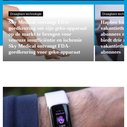
Draagbare technologie
Draagbare techno
Sky Medical ontvangt FDA-
Hapbee bied
goedkeuring om zijn geko-apparaat
vakantieth
op de markt te brengen voor
abonnees m
veneuze insufficiëntie en ischemie
biedt drie 
Sky Medical ontvangt FDA-
vakantieth
goedkeuring voor geko-apparaat
abonnees