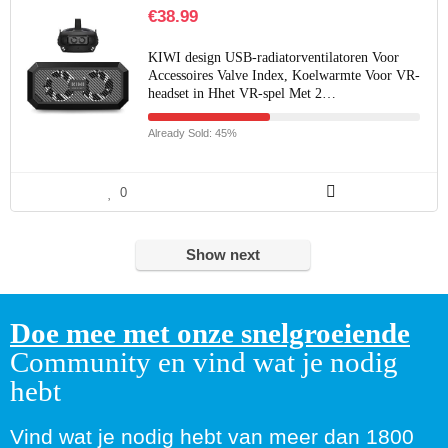
€
38.99
KIWI design USB-radiatorventilatoren Voor
Accessoires Valve Index, Koelwarmte Voor VR-
headset in Hhet VR-spel Met 2…
Already Sold: 45%
0
Show next
Doe mee met onze snelgroeiende
Community en vind wat je nodig
hebt
Vind wat je nodig hebt van meer dan 1800