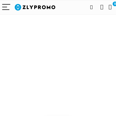
0
Alleen het
beste voor
draagbare
technologie
We vinden elke dag de
beste deals op Amazon