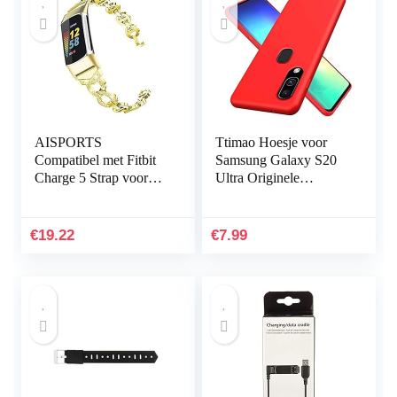
AISPORTS
Ttimao Hoesje voor
Compatibel met Fitbit
Samsung Galaxy S20
Charge 5 Strap voor
Ultra Originele
dames, slanke Crystal
Vloeibare Siliconen
Bling Glitter Diamond
Cover+1*Screen
Rhinestones sieraden…
Protector Shock
€
19.22
€
7.99
Proof…