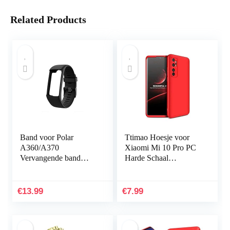
Related Products
Band voor Polar
Ttimao Hoesje voor
A360/A370
Xiaomi Mi 10 Pro PC
Vervangende band
Harde Schaal
Compatibel met Polar
Beschermhoes
A360/A370
+1*Screen Protector
Vervangende band
Ultradunne Shock
€
13.99
€
7.99
Siliconen
Proof 360…
sporthorlogeband…