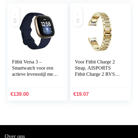
Fitbit Versa 3 –
Voor Fitbit Charge 2
Smartwatch voor een
Strap, AISPORTS
actieve levensstijl met
Fitbit Charge 2 RVS
ingebouwde gps,
Strass Band Bling
minuten in actieve
Glitter Smart Watch
zones,
Vervangende Band
€
139.00
€
19.07
spraakbediening…
met…
Over ons