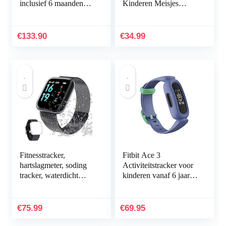
inclusief 6 maanden
Kinderen Meisjes
Premium-lidmaatschap,
Jongens vanaf 5-12
een batterijduur tot 7
Jaa, Activiteitstracker,
dagen en dagelijkse…
Stappenteller…
€
133.90
€
34.99
Fitnesstracker,
Fitbit Ace 3
hartslagmeter, soding
Activiteitstracker voor
tracker, waterdicht
kinderen vanaf 6 jaar.
IP68, smartwatch en
Motiverende
stappenteller,
geanimeerde
slaaptracker met 2…
wijzerplaten &
€
75.99
€
69.95
Batterijduur tot 8…