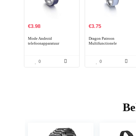
€
3.98
€
3.75
Mode Android
Dragon Patroon
telefoonapparatuur
Multifunctionele
multifunctionele
Technologie Android
technologie intelligente
Telefoon Apparatuur
slimme NFC-vingerring
Intelligent Draagbare
0
0
draagbare verbinding (10…
Connect Smart NFC…
Be