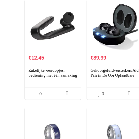
€
12.45
€
89.99
Zakelijke -oordopjes,
Gehoorgeluidversterkers Aid
bediening met één aanraking
Pair in De Oor Oplaadbare
-oortelefoon Handsfree voor
Doos Bluetooth-
mobiele telefoon
Headsetsporten Voor
Doofheid,Black
0
0