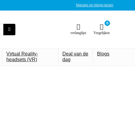
Nieuws en blogs lezen
0
verlanglijst
Vergelijken
Virtual Reality-
Deal van de
Blogs
headsets (VR)
dag
draagbare