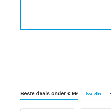
4
5
6
Beste deals onder € 99
Toon alles