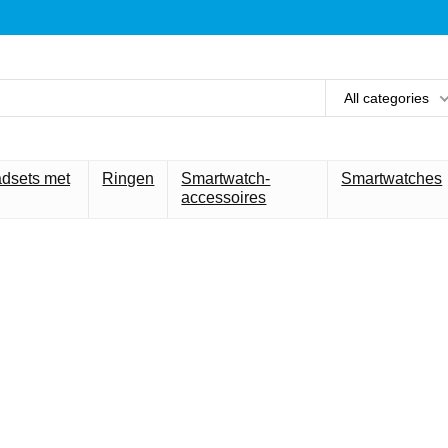
All categories
adsets met
Ringen
Smartwatch-
Smartwatches
accessoires
et beste voor 
technologie