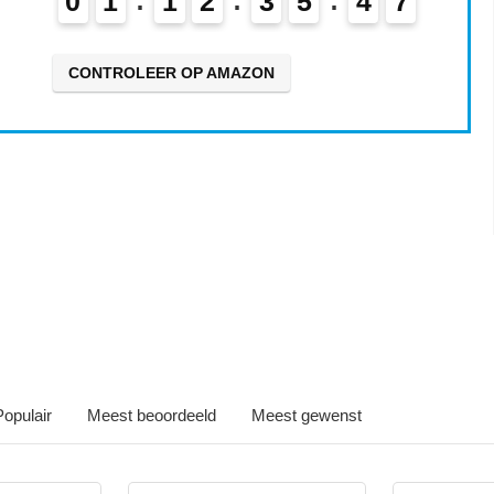
0
1
1
2
3
5
4
5
6
CONTROLEER OP AMAZON
Iets interessants gevonden
Populair
Meest beoordeeld
Meest gewenst