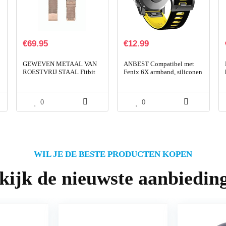
€
69.95
€
12.99
GEWEVEN METAAL VAN
ANBEST Compatibel met
ROESTVRIJ STAAL Fitbit
Fenix 6X armband, siliconen
Inspire 2
sporthorloge armband voor
Fenix 5X / 5X Plus/Fenix 6X
Pro/Fenix 3…
0
0
WIL JE DE BESTE PRODUCTEN KOPEN
kijk de nieuwste aanbiedin