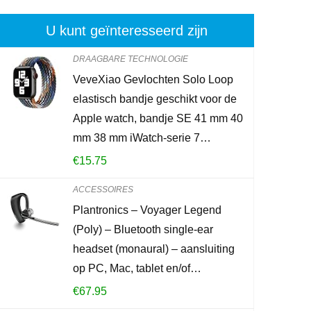
U kunt geïnteresseerd zijn
DRAAGBARE TECHNOLOGIE
VeveXiao Gevlochten Solo Loop
Wandmontage
elastisch bandje geschikt voor de
Opladen Org
Apple watch, bandje SE 41 mm 40
Opbergdoos 
mm 38 mm iWatch-serie 7…
Telefoon Pl
€
15.75
€
14.65
ACCESSOIRES
Plantronics – Voyager Legend
Already Sold:
2
(Poly) – Bluetooth single-ear
headset (monaural) – aansluiting
op PC, Mac, tablet en/of…
Schiet op! Aan
€
67.95