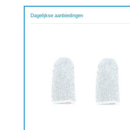
Dagelijkse aanbiedingen
laxy Note
oes met
 Zachte
Available:
16
75 %
ort af