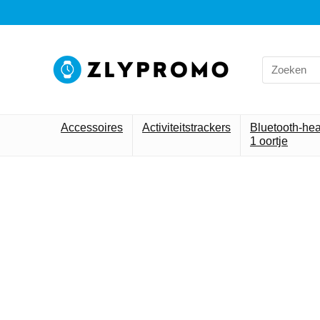
Accessoires
Activiteitstrackers
Bluetooth-he
1 oortje
Alleen h