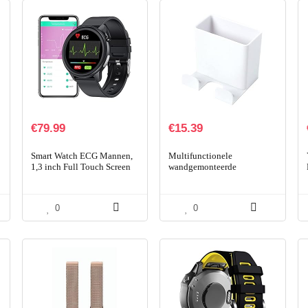
€
79.99
€
15.39
Smart Watch ECG Mannen,
Multifunctionele
1,3 inch Full Touch Screen
wandgemonteerde
Smartwatch Temperatuur,
opbergdoos Perfor-free
IP68 Waterdichte Vrouwen
mobiele telefoon
Fitness Tracker met…
afstandsbediening opslag
0
0
rack badkamer muur…