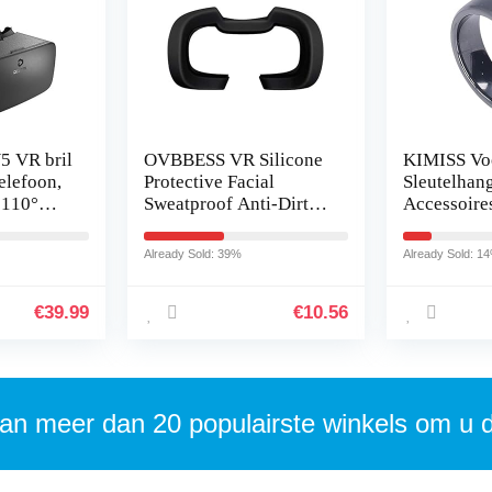
 VR bril
OVBBESS VR Silicone
KIMISS Vo
elefoon,
Protective Facial
Sleutelhan
 110°
Sweatproof Anti-Dirty
Accessoire
et met
Cover VR Lens Pad
Sleutelhan
or
Anti-Dirty Face Pad for
Waterdicht
Already Sold: 39%
Already Sold: 1
ng
Rift S Headset A
met Pluche
Vervanging
€
39.99
€
10.56
3 X…
an meer dan 20 populairste winkels om u 