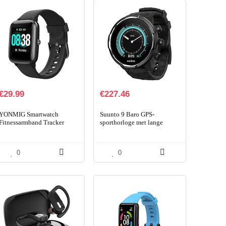
€
29.99
€
227.46
YONMIG Smartwatch
Suunto 9 Baro GPS-
Fitnessarmband Tracker
sporthorloge met lange
Volledig Touchscreen
batterijduur en
Horloge Hartslagmeter
polshartslagmeting
Waterdicht IP68 Polshorloge
0
0
Smart…