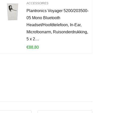
0
2
ACCESSOIRES
Plantronics Voyager 5200/203500-
CONTROLEE
05 Mono Bluetooth
Headset/Hoofdtelefoon, In-Ear,
Microfoonarm, Ruisonderdrukking,
5 x 2…
€
88.80
?