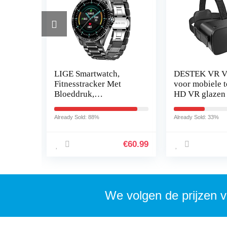
LIGE Smartwatch,
DESTEK VR V5
t
Fitnesstracker Met
voor mobiele t
 geen
Bloeddruk,
HD VR glazen
h, 1
Hartslagmeter, 1,3 Inch
FOV VR Heads
20
Volledig Touchscreen,
touch-knop vo
Already Sold: 88%
Already Sold: 33%
P68…
IP67 Waterdichte
iPhone Samsu
Smartwatch…
Android…
€
26.89
€
60.99
We volgen de prijzen v