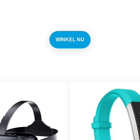
n elke dag de beste deals 
WINKEL NU