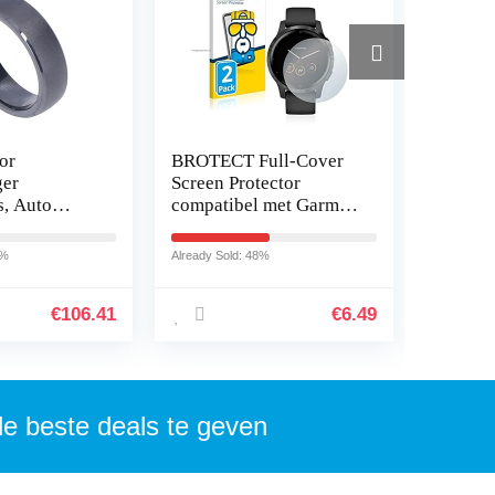
or
BROTECT Full-Cover
Samsun
ger
Screen Protector
Watch, 
s, Auto
compatibel met Garmin
Bluetoo
ger
vivoactive 4s (40 mm)
Zilver
 Mat Zwart
(2 Stuks) – Full-Screen
4%
Already Sold: 48%
Already So
 Doos
Schermbeschermer…
 voor Model
€
106.41
€
6.49
de beste deals te geven