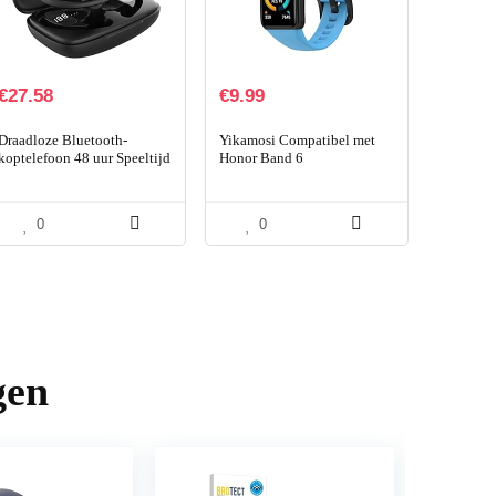
€
27.58
€
9.99
Draadloze Bluetooth-
Yikamosi Compatibel met
koptelefoon 48 uur Speeltijd
Honor Band 6
voor training – zwart.
Bandje/Huawei Band 6
Hoofdtelefoons met
Bandje,Snelle release Zachte
ingebouwd LED-display
TPU Roestvrij stalen
0
0
en…
sluiting…
gen