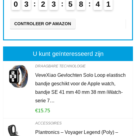
0
3
2
3
5
8
4
0
0
CONTROLEER OP AMAZON
CO
U kunt geïnteresseerd zijn
DRAAGBARE TECHNOLOGIE
VeveXiao Gevlochten Solo Loop elastisch
bandje geschikt voor de Apple watch,
bandje SE 41 mm 40 mm 38 mm iWatch-
serie 7…
€
15.75
ACCESSOIRES
Plantronics – Voyager Legend (Poly) –