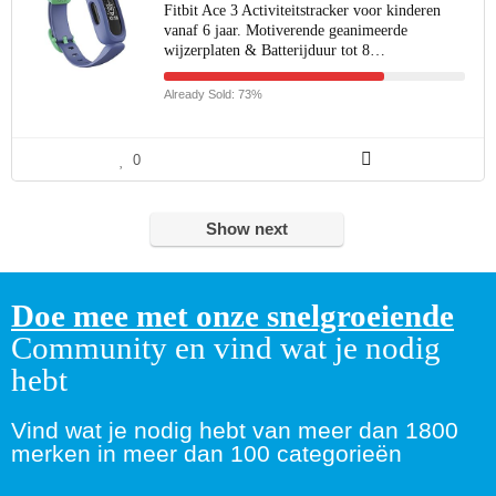
Fitbit Ace 3 Activiteitstracker voor kinderen
vanaf 6 jaar. Motiverende geanimeerde
wijzerplaten & Batterijduur tot 8…
Already Sold: 73%
0
Show next
Doe mee met onze snelgroeiende
Community en vind wat je nodig
hebt
Vind wat je nodig hebt van meer dan 1800
merken in meer dan 100 categorieën