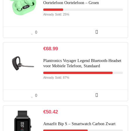
Oortelefoon Oortelefoon – Groen
Already Sold: 25%
0
€
68.99
Plantronics Voyager Legend Bluetooth-Headset
voor Mobiele Telefoon, Standaard
Already Sold: 87%
0
€
50.42
Amazfit Bip S – Smartwatch Carbon Zwart