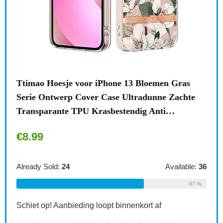
n
Ttimao Hoesje voor iPhone 13 Bloemen Gras
Surf
Serie Ontwerp Cover Case Ultradunne Zachte
draa
Transparante TPU Krasbestendig Anti…
acce
€
8.99
€
1
le:
31
Already Sold:
24
Available:
36
Alre
68 %
67 %
Schiet op! Aanbieding loopt binnenkort af
Schi