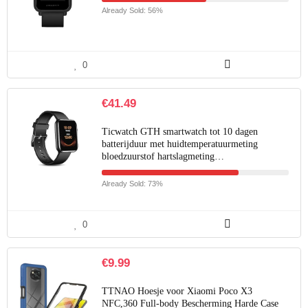
Already Sold: 56%
0
€
41.49
Ticwatch GTH smartwatch tot 10 dagen
batterijduur met huidtemperatuurmeting
bloedzuurstof hartslagmeting…
Already Sold: 73%
0
€
9.99
TTNAO Hoesje voor Xiaomi Poco X3
NFC,360 Full-body Bescherming Harde Case