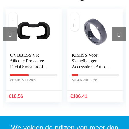
OVBBESS VR
KIMISS Voor
Silicone Protective
Sleutelhanger
Facial Sweatproof
Accessoires, Auto
Anti-Dirty Cover VR
Sleutelhanger
Lens Pad Anti-Dirty
Waterdicht Mat Zwart
Already Sold: 39%
Already Sold: 14%
Face Pad for Rift S
met Pluche Doos
Headset A
Vervanging voor
Model 3 X…
€
10.56
€
106.41
We volgen de prijzen van meer dan