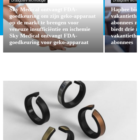
Draagbare technologie
Draagbare techno
Sky Medical ontvangt FDA-
Hapbee bied
goedkeuring om zijn geko-apparaat
vakantieth
op de markt te brengen voor
abonnees m
veneuze insufficiëntie en ischemie
biedt drie 
Sky Medical ontvangt FDA-
vakantieth
goedkeuring voor geko-apparaat
abonnees