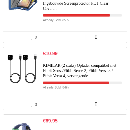
Ingebouwde Screenprotector PET Clear
Cover…
Already Sold: 85%
0
€
10.99
KIMILAR (2 stuks) Oplader compatibel met
Fitbit Sense/Fitbit Sense 2, Fitbit Versa 3 /
Fitbit Versa 4, vervangende…
Already Sold: 84%
0
€
69.95