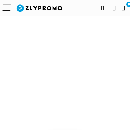
0
Alleen het
beste voor
draagbare
technologie
We vinden elke dag de
beste deals op Amazon