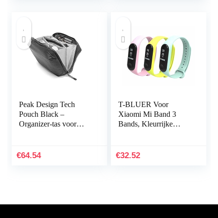
Peak Design Tech
T-BLUER Voor
Pouch Black –
Xiaomi Mi Band 3
Organizer-tas voor
Bands, Kleurrijke
smartphones, kabels
Vervanging Strap
enz. (zwart)
Wirstband voor Xiaomi
Mi Band 3/Mi Band 4
€
64.54
€
32.52
Band Smart…