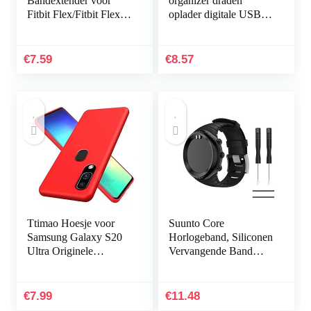
Bandextender voor
organizer draden
Fitbit Flex/Fitbit Flex
oplader digitale USB
2/Fitbit Alta/Alta HR,
gadget draagbare
met bevestigingsring,
elektronische
voor grotere polsen
hoofdtelefoondoos
€
7.59
€
8.57
of…
ritssluiting…
Ttimao Hoesje voor
Suunto Core
Samsung Galaxy S20
Horlogeband, Siliconen
Ultra Originele
Vervangende Band
Vloeibare Siliconen
Sportband voor Suunto
Cover+1*Screen
Core, Verstelbare
Protector Shock
Horlogeband
€
7.99
€
11.48
Proof…