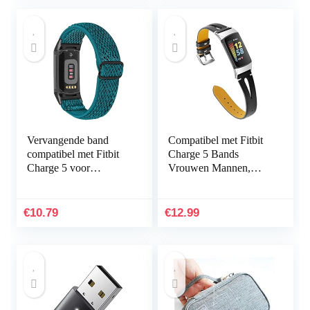
Vervangende band
Compatibel met Fitbit
compatibel met Fitbit
Charge 5 Bands
Charge 5 voor
Vrouwen Mannen,
vrouwen mannen,
Hijiawee Zacht
Hijiawee verstelbare
Lederen Vervanging
elastische elastische
Horlogeband
€
10.79
€
12.99
nylon…
Verstelbare Armband…