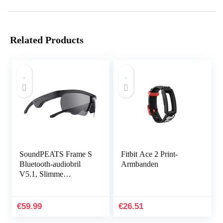
Related Products
SoundPEATS Frame S
Fitbit Ace 2 Print-
Bluetooth-audiobril
Armbanden
V5.1, Slimme
knopbediening,
Qualcomm QCC3034
aptX HD-audio, 5 uur
€
59.99
€
26.51
afspeeltijd…