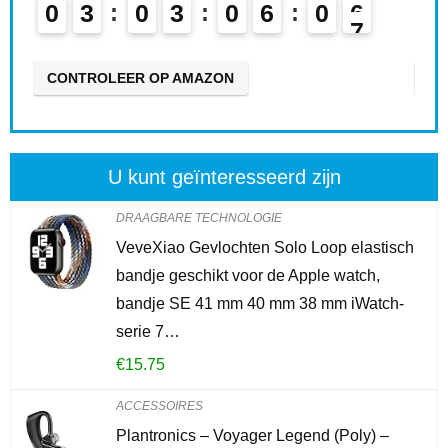
0
3
0
3
0
6
0
5
0
6
CONTROLEER OP AMAZON
CO
U kunt geïnteresseerd zijn
DRAAGBARE TECHNOLOGIE
VeveXiao Gevlochten Solo Loop elastisch
bandje geschikt voor de Apple watch,
bandje SE 41 mm 40 mm 38 mm iWatch-
serie 7…
€
15.75
ACCESSOIRES
Plantronics – Voyager Legend (Poly) –