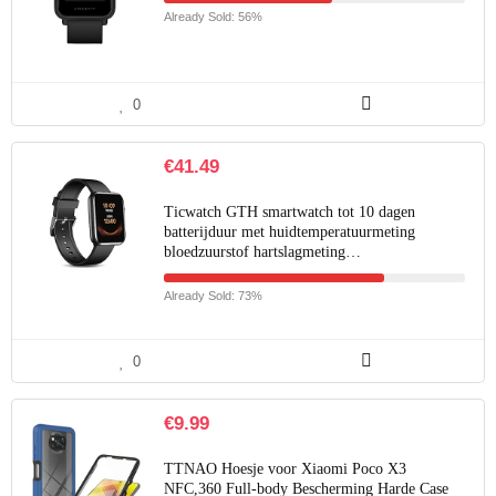
Already Sold: 56%
0
€
41.49
Ticwatch GTH smartwatch tot 10 dagen
batterijduur met huidtemperatuurmeting
bloedzuurstof hartslagmeting…
Already Sold: 73%
0
€
9.99
TTNAO Hoesje voor Xiaomi Poco X3
NFC,360 Full-body Bescherming Harde Case