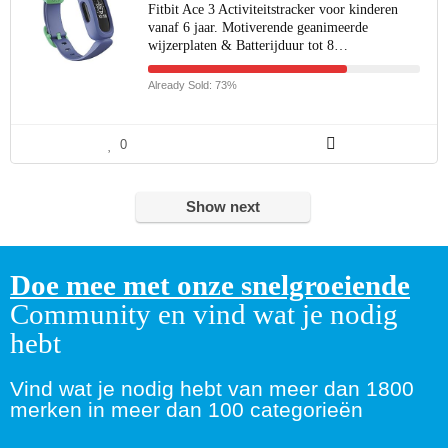
Fitbit Ace 3 Activiteitstracker voor kinderen
vanaf 6 jaar. Motiverende geanimeerde
wijzerplaten & Batterijduur tot 8…
Already Sold: 73%
0
Show next
Doe mee met onze snelgroeiende
Community en vind wat je nodig
hebt
Vind wat je nodig hebt van meer dan 1800
merken in meer dan 100 categorieën