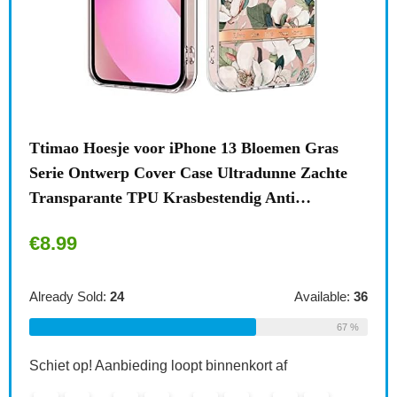
n
Ttimao Hoesje voor iPhone 13 Bloemen Gras
Surf
Serie Ontwerp Cover Case Ultradunne Zachte
draa
Transparante TPU Krasbestendig Anti…
acce
€
8.99
€
1
le:
31
Already Sold:
24
Available:
36
Alre
68 %
67 %
Schiet op! Aanbieding loopt binnenkort af
Schi