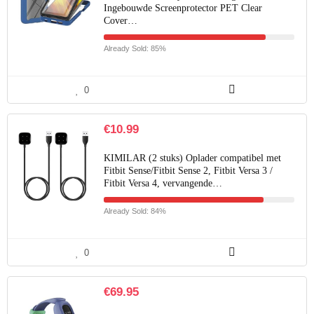
Ingebouwde Screenprotector PET Clear
Cover…
Already Sold: 85%
0
€
10.99
KIMILAR (2 stuks) Oplader compatibel met
Fitbit Sense/Fitbit Sense 2, Fitbit Versa 3 /
Fitbit Versa 4, vervangende…
Already Sold: 84%
0
€
69.95