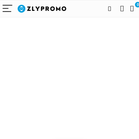
0
Alleen het
beste voor
draagbare
technologie
We vinden elke dag de
beste deals op Amazon