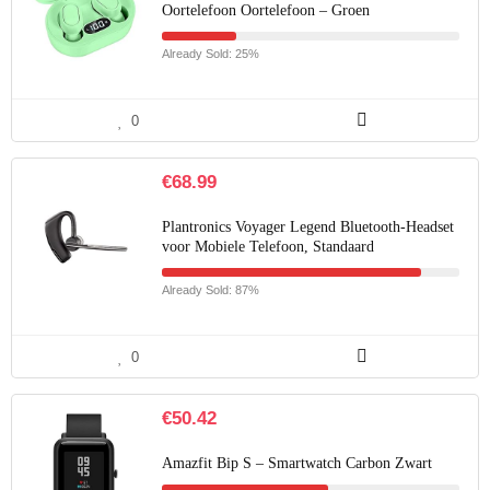
Oortelefoon Oortelefoon – Groen
Already Sold: 25%
0
€
68.99
Plantronics Voyager Legend Bluetooth-Headset
voor Mobiele Telefoon, Standaard
Already Sold: 87%
0
€
50.42
Amazfit Bip S – Smartwatch Carbon Zwart