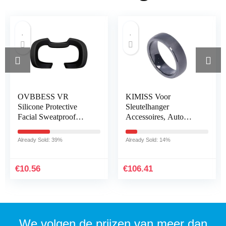
OVBBESS VR
KIMISS Voor
Silicone Protective
Sleutelhanger
Facial Sweatproof
Accessoires, Auto
Anti-Dirty Cover VR
Sleutelhanger
Lens Pad Anti-Dirty
Waterdicht Mat Zwart
Already Sold: 39%
Already Sold: 14%
Face Pad for Rift S
met Pluche Doos
Headset A
Vervanging voor
Model 3 X…
€
10.56
€
106.41
We volgen de prijzen van meer dan