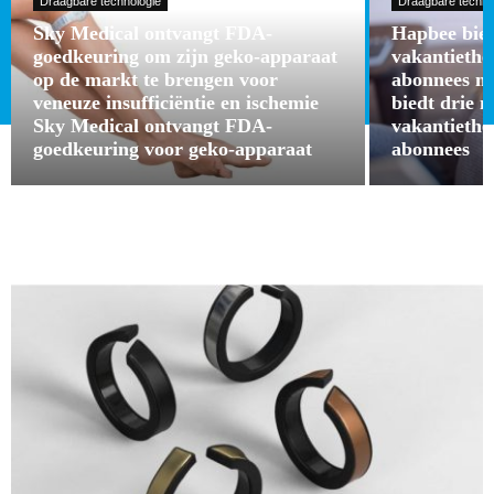
Draagbare technologie
Draagbare techno
Sky Medical ontvangt FDA-
Hapbee bied
goedkeuring om zijn geko-apparaat
vakantieth
op de markt te brengen voor
abonnees m
veneuze insufficiëntie en ischemie
biedt drie 
Sky Medical ontvangt FDA-
vakantieth
goedkeuring voor geko-apparaat
abonnees