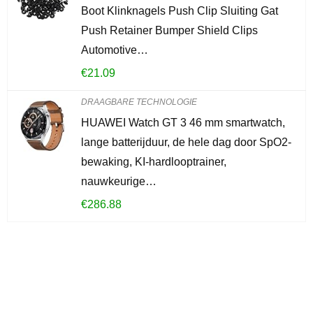
Boot Klinknagels Push Clip Sluiting Gat
Push Retainer Bumper Shield Clips
Automotive…
€
21.09
DRAAGBARE TECHNOLOGIE
HUAWEI Watch GT 3 46 mm smartwatch,
lange batterijduur, de hele dag door SpO2-
bewaking, KI-hardlooptrainer,
nauwkeurige…
€
286.88
Iets interessants
gevonden?