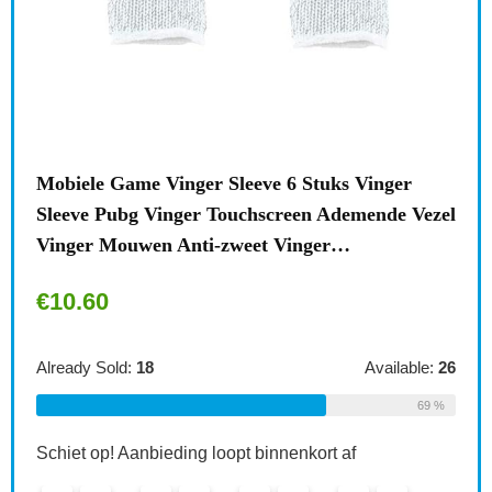
0
Mobiele Game Vinger Sleeve 6 Stuks Vinger
Wan
Sleeve Pubg Vinger Touchscreen Ademende Vezel
Org
Vinger Mouwen Anti-zweet Vinger…
Hou
€
10.60
€
1
le:
16
Already Sold:
18
Available:
26
Alre
75 %
69 %
Schiet op! Aanbieding loopt binnenkort af
Schi