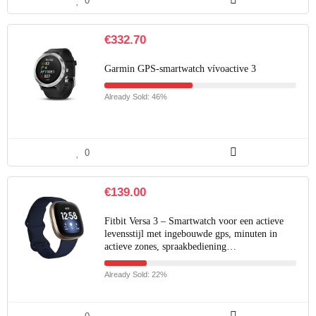
0
€
332.70
Garmin GPS-smartwatch vívoactive 3
Already Sold: 46%
0
€
139.00
Fitbit Versa 3 – Smartwatch voor een actieve
levensstijl met ingebouwde gps, minuten in
actieve zones, spraakbediening…
Already Sold: 22%