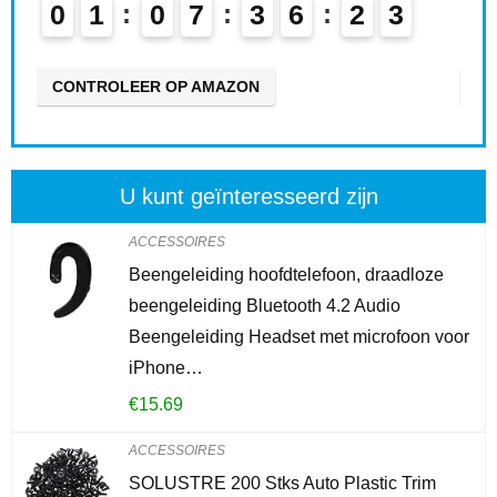
0
1
0
7
3
6
2
2
0
3
CONTROLEER OP AMAZON
CO
U kunt geïnteresseerd zijn
ACCESSOIRES
Beengeleiding hoofdtelefoon, draadloze
beengeleiding Bluetooth 4.2 Audio
Beengeleiding Headset met microfoon voor
iPhone…
€
15.69
ACCESSOIRES
SOLUSTRE 200 Stks Auto Plastic Trim