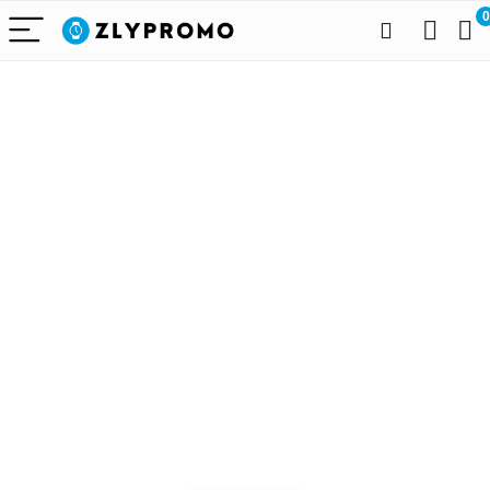
0
Alleen het
beste voor
draagbare
technologie
We vinden elke dag de
beste deals op Amazon