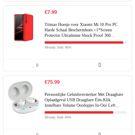
€
7.99
Ttimao Hoesje voor Xiaomi Mi 10 Pro PC
Harde Schaal Beschermhoes +1*Screen
Protector Ultradunne Shock Proof 360…
Already Sold: 96%
0
€
75.99
Persoonlijke Geluidsversterker Met Draagbare
Oplaadgeval USB Draagbare Één-Klik
Instelbare Volume Oordopjes In-Oor Left…
Already Sold: 84%