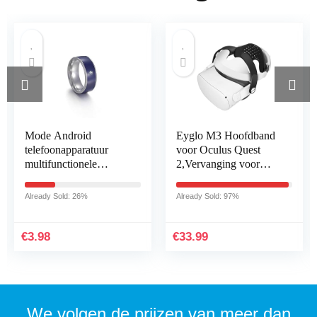
Mode Android
Eyglo M3 Hoofdband
telefoonapparatuur
voor Oculus Quest
multifunctionele
2,Vervanging voor
technologie intelligente
Oculus Quest 2 Elite-
slimme NFC-
Riem,Verstelbare riem
Already Sold: 26%
Already Sold: 97%
vingerring draagbare
Verminder de
verbinding (7…
hoofddruk…
€
3.98
€
33.99
We volgen de prijzen van meer dan