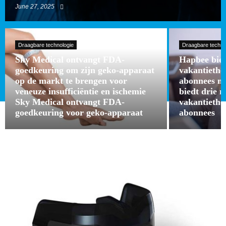
June 27, 2025
Draagbare technologie
Draagbare techno
Sky Medical ontvangt FDA-
Hapbee bied
goedkeuring om zijn geko-apparaat
vakantieth
op de markt te brengen voor
abonnees m
veneuze insufficiëntie en ischemie
biedt drie 
Sky Medical ontvangt FDA-
vakantieth
goedkeuring voor geko-apparaat
abonnees