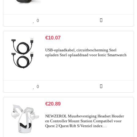
0
€
10.07
USB-oplaadkabel, circuitbescherming Snel
opladen Snel oplaaddraad voor Ionic Smartwatch
0
€
20.89
NEWZEROL Muurbevestiging Headset Houder
en Controller Mount Station Compatibel voor
Quest 2/Quest/Rift S/Ventiel index…