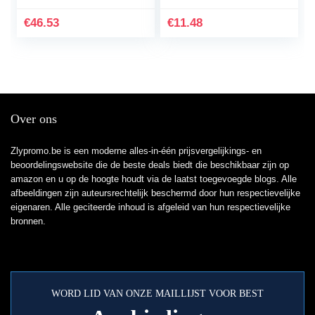
Core, Verstelbare
Horlogeband
€
46.53
€
11.48
Over ons
Zlypromo.be is een moderne alles-in-één prijsvergelijkings- en
beoordelingswebsite die de beste deals biedt die beschikbaar zijn op
amazon en u op de hoogte houdt via de laatst toegevoegde blogs. Alle
afbeeldingen zijn auteursrechtelijk beschermd door hun respectievelijke
eigenaren. Alle geciteerde inhoud is afgeleid van hun respectievelijke
bronnen.
WORD LID VAN ONZE MAILLIJST VOOR BEST