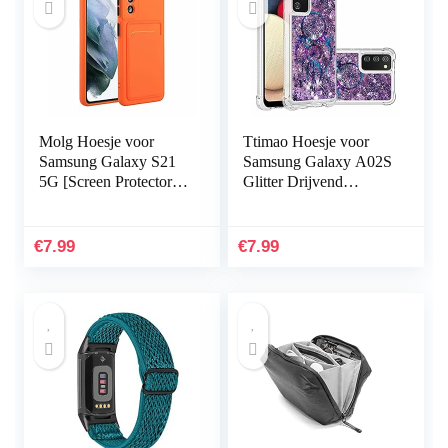
Molg Hoesje voor
Ttimao Hoesje voor
Samsung Galaxy S21
Samsung Galaxy A02S
5G [Screen Protector]
Glitter Drijvend
Ultradunne Zachte
Vloeibaar Drijfzand
TPU Siliconen Shock
Telefoonhoes
Proof
Transparant Zacht
€
7.99
€
7.99
Bumperafdekking…
Siliconen TPU…