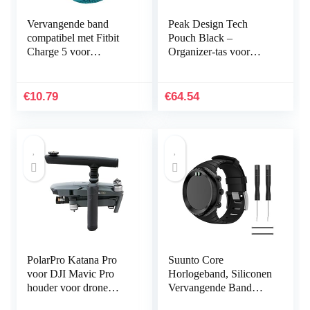
Vervangende band
Peak Design Tech
compatibel met Fitbit
Pouch Black –
Charge 5 voor
Organizer-tas voor
vrouwen mannen,
smartphones, kabels
Hijiawee verstelbare
enz. (zwart)
elastische elastische
€
10.79
€
64.54
nylon…
PolarPro Katana Pro
Suunto Core
voor DJI Mavic Pro
Horlogeband, Siliconen
houder voor drone
Vervangende Band
handheld
Sportband voor Suunto