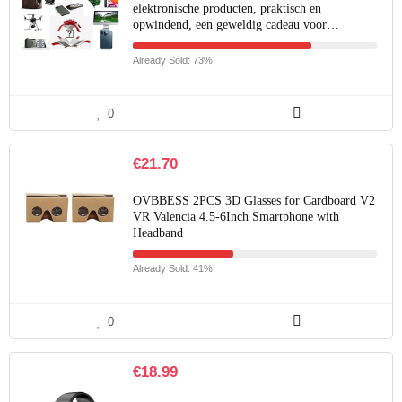
elektronische producten, praktisch en
opwindend, een geweldig cadeau voor…
Already Sold: 73%
0
€
21.70
OVBBESS 2PCS 3D Glasses for Cardboard V2
VR Valencia 4.5-6Inch Smartphone with
Headband
Already Sold: 41%
0
€
18.99