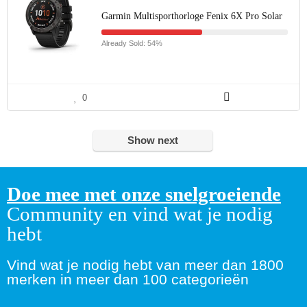
Garmin Multisporthorloge Fenix 6X Pro Solar
Already Sold: 54%
0
Show next
Doe mee met onze snelgroeiende
Community en vind wat je nodig
hebt
Vind wat je nodig hebt van meer dan 1800
merken in meer dan 100 categorieën