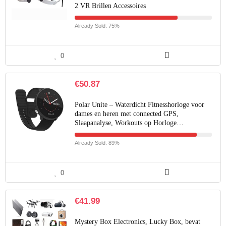
2 VR Brillen Accessoires
Already Sold: 75%
0
€
50.87
Polar Unite – Waterdicht Fitnesshorloge voor
dames en heren met connected GPS,
Slaapanalyse, Workouts op Horloge…
Already Sold: 89%
0
€
41.99
Mystery Box Electronics, Lucky Box, bevat