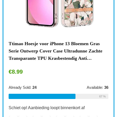
n
Ttimao Hoesje voor iPhone 13 Bloemen Gras
Surf
Serie Ontwerp Cover Case Ultradunne Zachte
draa
Transparante TPU Krasbestendig Anti…
acce
€
8.99
€
1
le:
31
Already Sold:
24
Available:
36
Alre
68 %
67 %
Schiet op! Aanbieding loopt binnenkort af
Schi