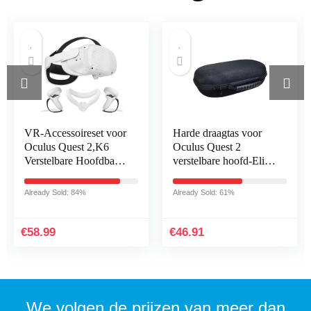
VR-Accessoireset voor
Harde draagtas voor
Oculus Quest 2,K6
Oculus Quest 2
Verstelbare Hoofdband
verstelbare hoofd-Elite
Beschermhoes aan de
riem en Oculus Quest 2
Voorkant+Controllerco
All-in-One VR-headset
Already Sold: 84%
Already Sold: 61%
vers+Siliconen…
opbergtas Oculus…
€
58.99
€
46.91
We volgen de prijzen van meer dan