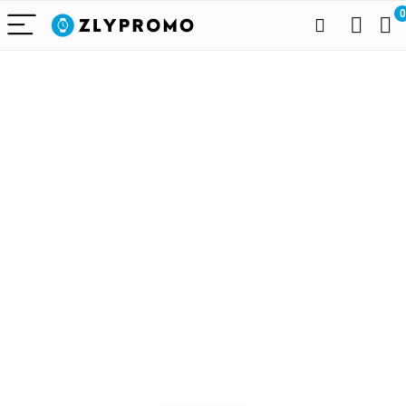
0
Alleen het
beste voor
draagbare
technologie
We vinden elke dag de
beste deals op Amazon