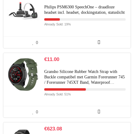
Philips PSM6300 SpeechOne – draadloze
headset incl. headset, dockingstation, statuslicht
Already Sold: 19%
0
€
11.00
Gransho Silicone Rubber Watch Strap with
Buckle compatibel met Garmin Forerunner 745
/ Forerunner 745XT Band, Waterproof…
Already Sold: 51%
0
€
623.08