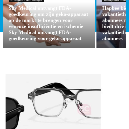
Sky Medical ontvangt FDA-
Hapbee bied
goedkeuring om zijn geko-apparaat
vakantieth
op de markt te brengen voor
abonnees m
veneuze insufficiëntie en ischemie
biedt drie 
Sky Medical ontvangt FDA-
vakantieth
goedkeuring voor geko-apparaat
abonnees