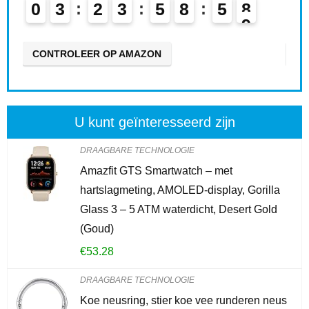
0
3
2
3
5
8
5
7
0
CONTROLEER OP AMAZON
CO
U kunt geïnteresseerd zijn
DRAAGBARE TECHNOLOGIE
Amazfit GTS Smartwatch – met
hartslagmeting, AMOLED-display, Gorilla
Glass 3 – 5 ATM waterdicht, Desert Gold
(Goud)
€
53.28
DRAAGBARE TECHNOLOGIE
Koe neusring, stier koe vee runderen neus