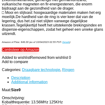
vulkanische magneten en fir-energiestenen, die enorm
bijdraagt ​​aan de gezondheid van de drager.
□ Mooi en slijtvast: hoogwaardige materialen maken het erg
moeilijk.De hardheid van de ring is vier keer dat van de
legering, dus het zal niet slijten vanwege dagelijkse
krassen.Tegelijkertijd heeft het uitstekende brekingsindex en
dispersie-eigenschappen, zodat het geheel een unieke glans
uitzendt.
Amazon.nl Price:
€
46.00
(as of 10/04/2023 02:55 PST-
Details
)
Controleer op Amazon
Added to wishlist
Removed from wishlist
0
Add to compare
Categories:
Draagbare technologie
,
Ringen
Description
Additional information
Maat:
Size9
Omschrijving:
Kobaltfrequentie: 13.56MHz 125KHz