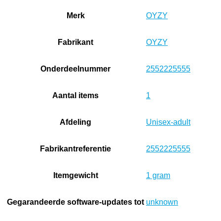
Merk
‎OYZY
Fabrikant
‎OYZY
Onderdeelnummer
‎2552225555
Aantal items
‎1
Afdeling
‎Unisex-adult
Fabrikantreferentie
‎2552225555
Itemgewicht
‎1 gram
Gegarandeerde software-updates tot
‎unknown