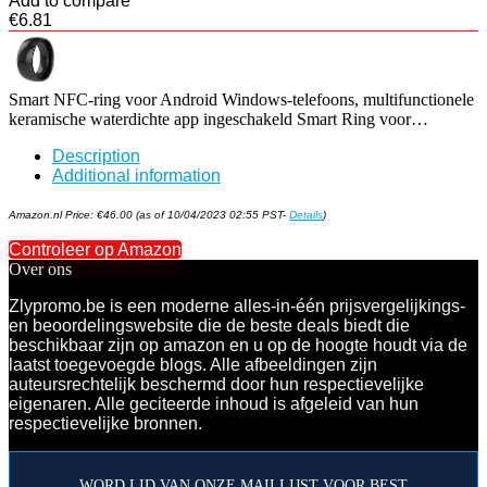
Add to compare
€
6.81
Smart NFC-ring voor Android Windows-telefoons, multifunctionele
keramische waterdichte app ingeschakeld Smart Ring voor…
Description
Additional information
Amazon.nl Price:
€
46.00
(as of 10/04/2023 02:55 PST-
Details
)
Controleer op Amazon
Over ons
Zlypromo.be is een moderne alles-in-één prijsvergelijkings-
en beoordelingswebsite die de beste deals biedt die
beschikbaar zijn op amazon en u op de hoogte houdt via de
laatst toegevoegde blogs. Alle afbeeldingen zijn
auteursrechtelijk beschermd door hun respectievelijke
eigenaren. Alle geciteerde inhoud is afgeleid van hun
respectievelijke bronnen.
WORD LID VAN ONZE MAILLIJST VOOR BEST