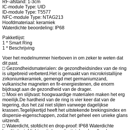
RF-afstand: 1-3cm
IC-module Type: UID
ID-module Type: T5577
NFC-module Type: NTAG213
Hoofdmateriaal: keramiek
Waterdichte beoordeling: IP68
Pakketlijst:
1 * Smart Ring
1 * Beschrijving
Voer het modelnummer hierboven in om zeker te weten dat
dit past.
□ Gezondheidsmaterialen: de gezondheidsindex van de ring
is uitgebreid verbeterd.Het is gemaakt van microkristallijne
zirkoniumkeramiek, gemengd met germaniumzand,
vulkanische magneten en fir-energiestenen, die enorm
bijdraagt ​​aan de gezondheid van de drager.
□ Mooi en slijtvast: hoogwaardige materialen maken het erg
moeilijk.De hardheid van de ring is vier keer dat van de
legering, dus het zal niet slijten vanwege dagelijkse
krassen.Tegelijkertijd heeft het uitstekende brekingsindex en
dispersie-eigenschappen, zodat het geheel een unieke glans
uitzendt.
□ Waterdicht, stofdicht en drop-proof: IP68 Waterdichte