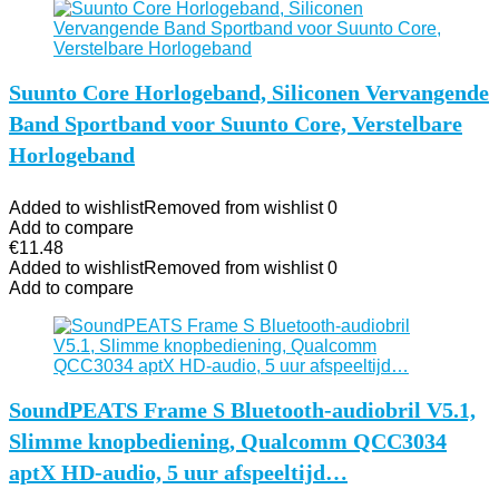
Suunto Core Horlogeband, Siliconen Vervangende
Band Sportband voor Suunto Core, Verstelbare
Horlogeband
Added to wishlist
Removed from wishlist
0
Add to compare
€
11.48
Added to wishlist
Removed from wishlist
0
Add to compare
SoundPEATS Frame S Bluetooth-audiobril V5.1,
Slimme knopbediening, Qualcomm QCC3034
aptX HD-audio, 5 uur afspeeltijd…