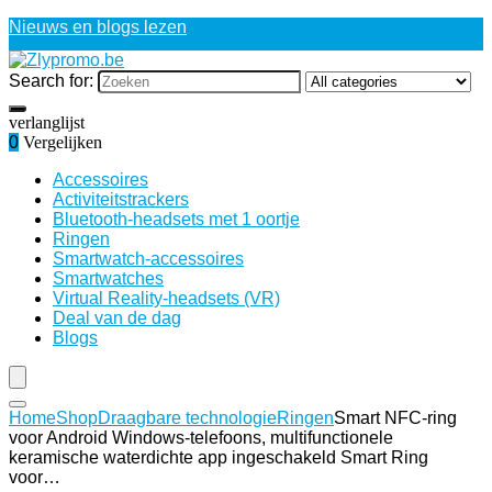
Nieuws en blogs lezen
Search for:
verlanglijst
0
Vergelijken
Accessoires
Activiteitstrackers
Bluetooth-headsets met 1 oortje
Ringen
Smartwatch-accessoires
Smartwatches
Virtual Reality-headsets (VR)
Deal van de dag
Blogs
Home
Shop
Draagbare technologie
Ringen
Smart NFC-ring
voor Android Windows-telefoons, multifunctionele
keramische waterdichte app ingeschakeld Smart Ring
voor…