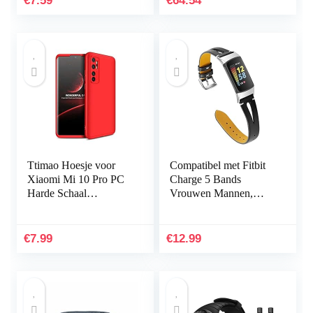
€
7.59
€
64.54
of…
Ttimao Hoesje voor
Compatibel met Fitbit
Xiaomi Mi 10 Pro PC
Charge 5 Bands
Harde Schaal
Vrouwen Mannen,
Beschermhoes
Hijiawee Zacht
+1*Screen Protector
Lederen Vervanging
Ultradunne Shock
Horlogeband
€
7.99
€
12.99
Proof 360…
Verstelbare Armband…