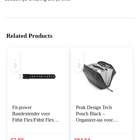
Related Products
Fit-power
Peak Design Tech
Bandextender voor
Pouch Black –
Fitbit Flex/Fitbit Flex
Organizer-tas voor
2/Fitbit Alta/Alta HR,
smartphones, kabels
met bevestigingsring,
enz. (zwart)
voor grotere polsen