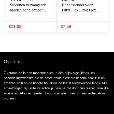
Siliconen vervangende
Bandextender voor
banden band armband
Fitbit Flex/Fitbit Flex
armband armband voor
2/Fitbit Alta/Alta HR,
Fitbit Charge HR Band
met bevestigingsring,
accessoires groot
voor grotere polsen
€
11.63
€
7.59
(niet…
of…
Over ons
Zlypromo.be is een moderne alles-in-één prijsvergelijkings- en
beoordelingswebsite die de beste deals biedt die beschikbaar zijn op
amazon en u op de hoogte houdt via de laatst toegevoegde blogs. Alle
afbeeldingen zijn auteursrechtelijk beschermd door hun respectievelijke
eigenaren. Alle geciteerde inhoud is afgeleid van hun respectievelijke
bronnen.