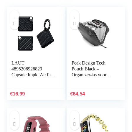
LAUT
Peak Design Tech
4895206926829
Pouch Black –
Capsule Impkt AirTags
Organizer-tas voor
Zwart
smartphones, kabels
enz. (zwart)
€
16.99
€
64.54