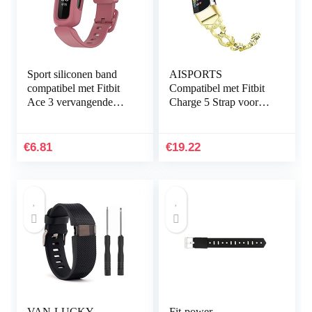
Sport siliconen band
AISPORTS
compatibel met Fitbit
Compatibel met Fitbit
Ace 3 vervangende
Charge 5 Strap voor
banden voor kinderen,
dames, slanke Crystal
zweetbestendige
Bling Glitter Diamond
horlogearmband…
Rhinestones sieraden…
€
6.81
€
19.22
VAN-LUCKY
Fit-power