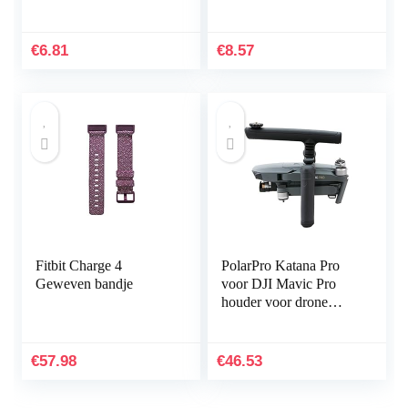
banden voor kinderen,
gadget draagbare
zweetbestendige
elektronische
horlogearmband…
hoofdtelefoondoos
€
6.81
€
8.57
ritssluiting…
Fitbit Charge 4
PolarPro Katana Pro
Geweven bandje
voor DJI Mavic Pro
houder voor drone
handheld
€
57.98
€
46.53