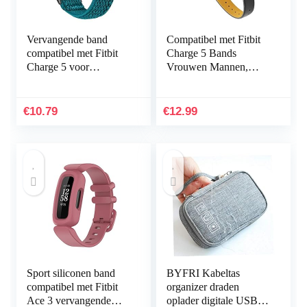
Vervangende band
Compatibel met Fitbit
compatibel met Fitbit
Charge 5 Bands
Charge 5 voor
Vrouwen Mannen,
vrouwen mannen,
Hijiawee Zacht
Hijiawee verstelbare
Lederen Vervanging
elastische elastische
Horlogeband
€
10.79
€
12.99
nylon…
Verstelbare Armband…
Sport siliconen band
BYFRI Kabeltas
compatibel met Fitbit
organizer draden
Ace 3 vervangende
oplader digitale USB