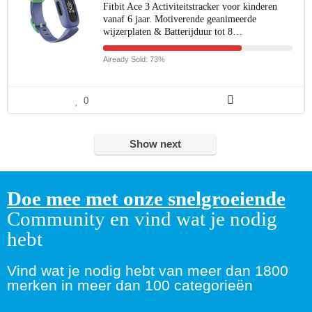
Fitbit Ace 3 Activiteitstracker voor kinderen
vanaf 6 jaar. Motiverende geanimeerde
wijzerplaten & Batterijduur tot 8…
Already Sold: 73%
0
Show next
Doe mee met onze snelgroeiende
Community en vind wat je nodig
hebt
Vind wat je nodig hebt van meer dan 1800
merken in meer dan 100 categorieën