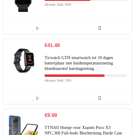
Already Sold: 56%
0
€
41.49
Ticwatch GTH smartwatch tot 10 dagen
batterijduur met huidtemperatuurmeting
bloedzuurstof hartslagmeting…
Already Sold: 73%
0
€
9.99
TTNAO Hoesje voor Xiaomi Poco X3
NFC,360 Full-body Bescherming Harde Case