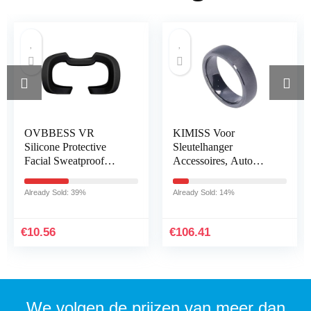
OVBBESS VR
KIMISS Voor
Silicone Protective
Sleutelhanger
Facial Sweatproof
Accessoires, Auto
Anti-Dirty Cover VR
Sleutelhanger
Lens Pad Anti-Dirty
Waterdicht Mat Zwart
Already Sold: 39%
Already Sold: 14%
Face Pad for Rift S
met Pluche Doos
Headset A
Vervanging voor
Model 3 X…
€
10.56
€
106.41
We volgen de prijzen van meer dan