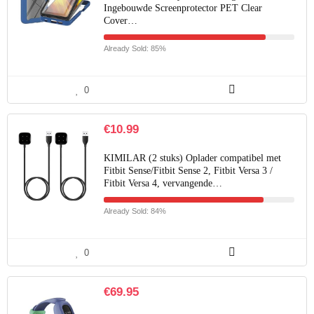
Ingebouwde Screenprotector PET Clear
Cover…
Already Sold: 85%
0
€
10.99
KIMILAR (2 stuks) Oplader compatibel met
Fitbit Sense/Fitbit Sense 2, Fitbit Versa 3 /
Fitbit Versa 4, vervangende…
Already Sold: 84%
0
€
69.95