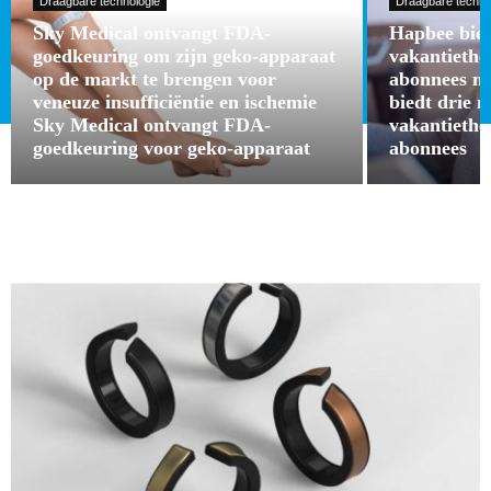
Draagbare technologie
Draagbare techno
Sky Medical ontvangt FDA-
Hapbee bied
goedkeuring om zijn geko-apparaat
vakantieth
op de markt te brengen voor
abonnees m
veneuze insufficiëntie en ischemie
biedt drie 
Sky Medical ontvangt FDA-
vakantieth
goedkeuring voor geko-apparaat
abonnees