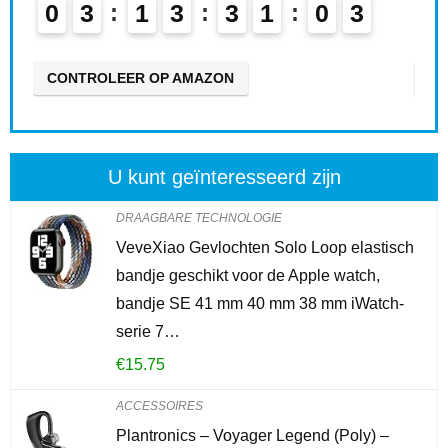
0
3
1
3
3
1
0
1
0
2
CONTROLEER OP AMAZON
CO
U kunt geïnteresseerd zijn
DRAAGBARE TECHNOLOGIE
VeveXiao Gevlochten Solo Loop elastisch
bandje geschikt voor de Apple watch,
bandje SE 41 mm 40 mm 38 mm iWatch-
serie 7…
€
15.75
ACCESSOIRES
Plantronics – Voyager Legend (Poly) –