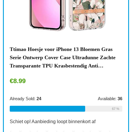
n
Ttimao Hoesje voor iPhone 13 Bloemen Gras
Surf
Serie Ontwerp Cover Case Ultradunne Zachte
draa
Transparante TPU Krasbestendig Anti…
acce
€
8.99
€
1
le:
31
Already Sold:
24
Available:
36
Alre
68 %
67 %
Schiet op! Aanbieding loopt binnenkort af
Schi