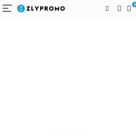
0
Alleen het
beste voor
draagbare
technologie
We vinden elke dag de
beste deals op Amazon