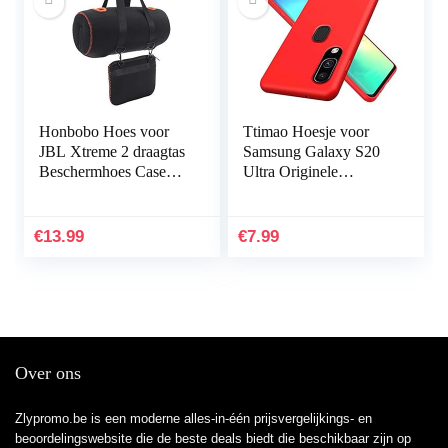
Honbobo Hoes voor
Ttimao Hoesje voor
JBL Xtreme 2 draagtas
Samsung Galaxy S20
Beschermhoes Case
Ultra Originele
Accessoires voor JBL
Vloeibare Siliconen
Xtreme 2 luidsprekers
Cover+1*Screen
& oplader
Protector Shock
€
13.99
€
7.99
Proof…
Over ons
Zlypromo.be is een moderne alles-in-één prijsvergelijkings- en
beoordelingswebsite die de beste deals biedt die beschikbaar zijn op