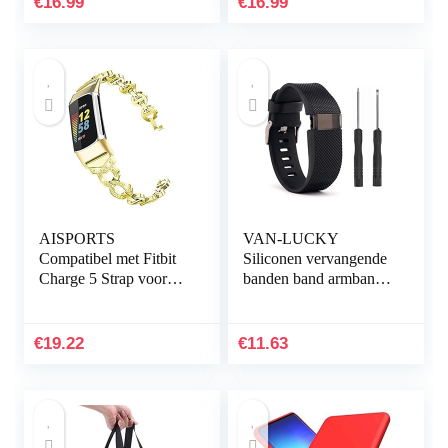
€
16.99
€
16.99
AISPORTS
VAN-LUCKY
Compatibel met Fitbit
Siliconen vervangende
Charge 5 Strap voor
banden band armband
dames, slanke Crystal
armband armband voor
Bling Glitter Diamond
Fitbit Charge HR Band
Rhinestones sieraden…
accessoires groot
€
19.22
€
11.63
(niet…