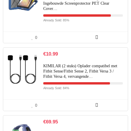
Ingebouwde Screenprotector PET Clear
Cover…
Already Sold: 85%
0
€
10.99
KIMILAR (2 stuks) Oplader compatibel met
Fitbit Sense/Fitbit Sense 2, Fitbit Versa 3 /
Fitbit Versa 4, vervangende…
Already Sold: 84%
0
€
69.95