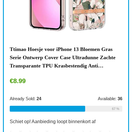
n
Ttimao Hoesje voor iPhone 13 Bloemen Gras
Surf
Serie Ontwerp Cover Case Ultradunne Zachte
draa
Transparante TPU Krasbestendig Anti…
acce
€
8.99
€
1
le:
31
Already Sold:
24
Available:
36
Alre
68 %
67 %
Schiet op! Aanbieding loopt binnenkort af
Schi