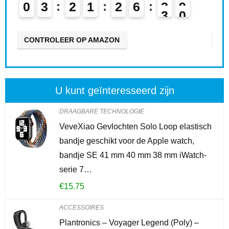
0
3
2
1
2
6
2
8
0
9
CONTROLEER OP AMAZON
CO
U kunt geïnteresseerd zijn
DRAAGBARE TECHNOLOGIE
VeveXiao Gevlochten Solo Loop elastisch
bandje geschikt voor de Apple watch,
bandje SE 41 mm 40 mm 38 mm iWatch-
serie 7…
€
15.75
ACCESSOIRES
Plantronics – Voyager Legend (Poly) –