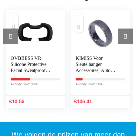
OVBBESS VR
KIMISS Voor
Silicone Protective
Sleutelhanger
Facial Sweatproof
Accessoires, Auto
Anti-Dirty Cover VR
Sleutelhanger
Lens Pad Anti-Dirty
Waterdicht Mat Zwart
Already Sold: 39%
Already Sold: 14%
Face Pad for Rift S
met Pluche Doos
Headset A
Vervanging voor
Model 3 X…
€
10.56
€
106.41
We volgen de prijzen van meer dan