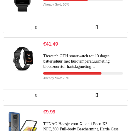
Already Sold: 56%
0
€
41.49
Ticwatch GTH smartwatch tot 10 dagen
batterijduur met huidtemperatuurmeting
bloedzuurstof hartslagmeting…
Already Sold: 73%
0
€
9.99
TTNAO Hoesje voor Xiaomi Poco X3
NFC,360 Full-body Bescherming Harde Case