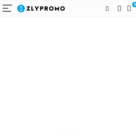
0
Alleen het
beste voor
draagbare
technologie
We vinden elke dag de
beste deals op Amazon