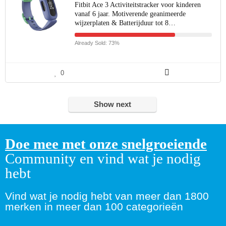
Fitbit Ace 3 Activiteitstracker voor kinderen
vanaf 6 jaar. Motiverende geanimeerde
wijzerplaten & Batterijduur tot 8…
Already Sold: 73%
0
Show next
Doe mee met onze snelgroeiende
Community en vind wat je nodig
hebt
Vind wat je nodig hebt van meer dan 1800
merken in meer dan 100 categorieën