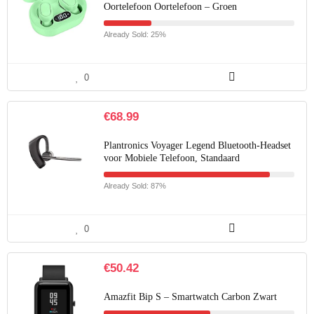
Oortelefoon Oortelefoon – Groen
Already Sold: 25%
0
€
68.99
Plantronics Voyager Legend Bluetooth-Headset
voor Mobiele Telefoon, Standaard
Already Sold: 87%
0
€
50.42
Amazfit Bip S – Smartwatch Carbon Zwart