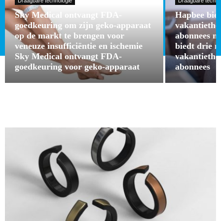
Draagbare technologie
Draagbare techno
Sky Medical ontvangt FDA-
Hapbee bied
goedkeuring om zijn geko-apparaat
vakantieth
op de markt te brengen voor
abonnees m
veneuze insufficiëntie en ischemie
biedt drie 
Sky Medical ontvangt FDA-
vakantieth
goedkeuring voor geko-apparaat
abonnees