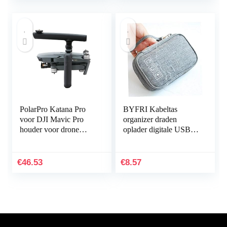
PolarPro Katana Pro
BYFRI Kabeltas
voor DJI Mavic Pro
organizer draden
houder voor drone
oplader digitale USB
handheld
gadget draagbare
elektronische
hoofdtelefoondoos
€
46.53
€
8.57
ritssluiting…