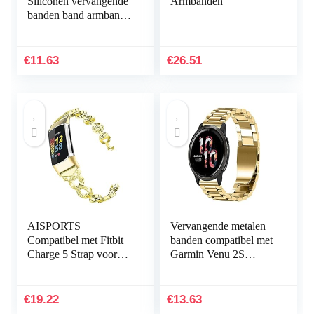
Siliconen vervangende
Armbanden
banden band armband
armband armband voor
Fitbit Charge HR Band
accessoires groot
€
11.63
€
26.51
(niet…
AISPORTS
Vervangende metalen
Compatibel met Fitbit
banden compatibel met
Charge 5 Strap voor
Garmin Venu 2S
dames, slanke Crystal
Smartwatch, massief
Bling Glitter Diamond
roestvrij stalen
Rhinestones sieraden…
horlogeband bandjes
€
19.22
€
13.63
voor…