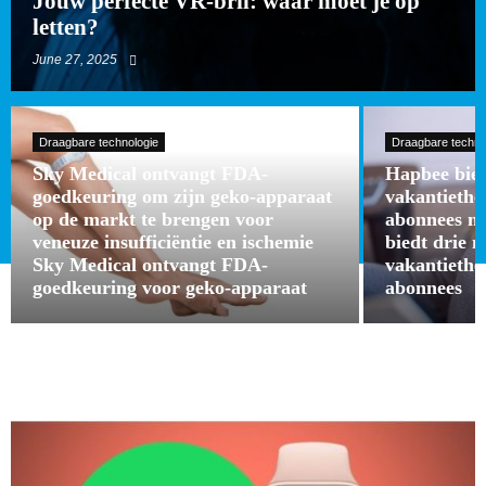
Jouw perfecte VR-bril: waar moet je op
letten?
June 27, 2025
Draagbare technologie
Draagbare techno
Sky Medical ontvangt FDA-
Hapbee bied
goedkeuring om zijn geko-apparaat
vakantieth
op de markt te brengen voor
abonnees m
veneuze insufficiëntie en ischemie
biedt drie 
Sky Medical ontvangt FDA-
vakantieth
goedkeuring voor geko-apparaat
abonnees