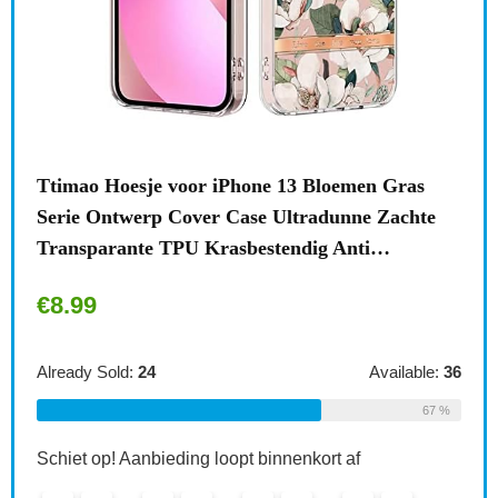
n
Ttimao Hoesje voor iPhone 13 Bloemen Gras
Surf
Serie Ontwerp Cover Case Ultradunne Zachte
draa
Transparante TPU Krasbestendig Anti…
acce
€
8.99
€
1
le:
31
Already Sold:
24
Available:
36
Alre
68 %
67 %
Schiet op! Aanbieding loopt binnenkort af
Schi