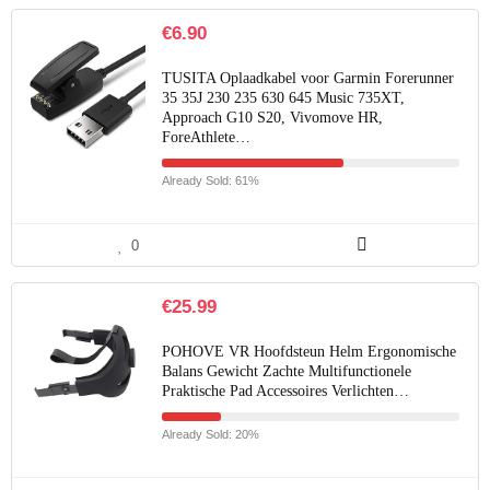
€
6.90
TUSITA Oplaadkabel voor Garmin Forerunner
35 35J 230 235 630 645 Music 735XT,
Approach G10 S20, Vivomove HR,
ForeAthlete…
Already Sold: 61%
0
€
25.99
POHOVE VR Hoofdsteun Helm Ergonomische
Balans Gewicht Zachte Multifunctionele
Praktische Pad Accessoires Verlichten…
Already Sold: 20%