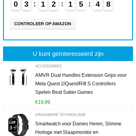
0
3
1
2
1
5
4
7
0
CONTROLEER OP AMAZON
CO
U kunt geïnteresseerd zijn
ACCESSOIRES
AMVR Dual Handles Extension Grips voor
Meta Quest 2/Quest/Rift S Controllers
Spelen Beat Saber Games
€
19.99
DRAAGBARE TECHNOLOGIE
Smartwatch voor Dames Heren, Slimme
Horloge met Slaapmonitor en