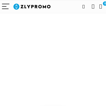
0
Alleen het
beste voor
draagbare
technologie
We vinden elke dag de
beste deals op Amazon