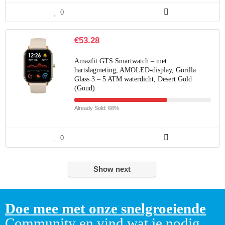
0
€
53.28
Amazfit GTS Smartwatch – met
hartslagmeting, AMOLED-display, Gorilla
Glass 3 – 5 ATM waterdicht, Desert Gold
(Goud)
Already Sold: 68%
0
Show next
Doe mee met onze snelgroeiende
Community en vind wat je nodig