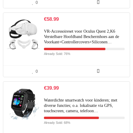
0
€
58.99
VR-Accessoireset voor Oculus Quest 2,K6
Verstelbare Hoofdband Beschermhoes aan de
Voorkant+Controllercovers+Siliconen…
Already Sold: 76%
0
€
39.99
Waterdichte smartwatch voor kinderen; met
diverse functies; o.a. lokalisatie via GPS,
touchscreen, camera, telefoon…
Already Sold: 68%