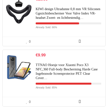
KIWI design Ultradunne 0,8 mm VR Siliconen
Ggezichtsbeschermer Voor Valve Index VR-
headset Zweet- en lichtbestendig…
Already Sold: 66%
0
€
9.99
TTNAO Hoesje voor Xiaomi Poco X3
NFC,360 Full-body Bescherming Harde Case
Ingebouwde Screenprotector PET Clear
Cover…
Already Sold: 85%
0