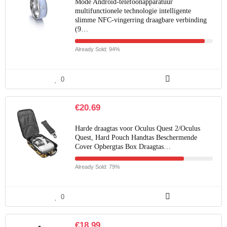
Mode Android-telefoonapparatuur
multifunctionele technologie intelligente
slimme NFC-vingerring draagbare verbinding
(9…
Already Sold: 94%
0
€
20.69
Harde draagtas voor Oculus Quest 2/Oculus
Quest, Hard Pouch Handtas Beschermende
Cover Opbergtas Box Draagtas…
Already Sold: 79%
0
€
18.99