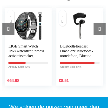
LIGE Smart Watch
Bluetooth-headset,
IP68 waterdicht, fitness
Draadloze Bluetooth-
activiteitstracker,
oortelefoon, Bluetooth
gezondheidsmonitor
4.1-headset Stereo HiFi
voor Android iOS
Draadloze Mono
Already Sold: 43%
Already Sold: 87%
mobiele telefoons…
Hoofdtelefoon…
€
64.98
€
8.51
We volgen de prijzen van meer dan