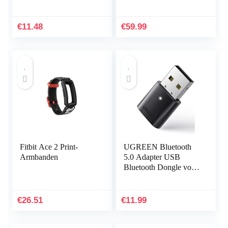
Sportband voor Suunto
knopbediening,
Core, Verstelbare
Qualcomm QCC3034
Horlogeband
aptX HD-audio, 5 uur
€
11.48
€
59.99
afspeeltijd…
Fitbit Ace 2 Print-
UGREEN Bluetooth
Armbanden
5.0 Adapter USB
Bluetooth Dongle voor
PC ondersteuning
Windows 11/10/8.1/7,
Compatibel met
€
26.51
€
11.99
PS5/PS4 Pro…