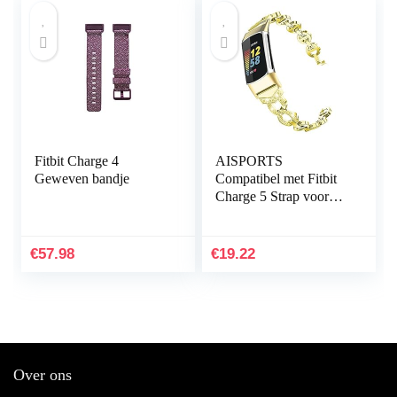
Fitbit Charge 4
AISPORTS
Geweven bandje
Compatibel met Fitbit
Charge 5 Strap voor
dames, slanke Crystal
Bling Glitter Diamond
Rhinestones sieraden…
€
57.98
€
19.22
Over ons