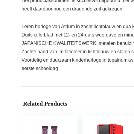
Het productassortiment is succesvol uitgebreid met we
heeft daardoor nog een dragende zuil gekregen.
Leren horloge van Atrium in zacht lichtblauw en qua 
Duits cijferblad met 12- en 24-uurs weergave en minute
JAPANISCHE KWALITEITSWERK, metalen behuizing IPS
Zachte band van imitatieleer in lichtblauw en stalen
Voordelig en duurzaam kinderhorloge in topatriumkwa
eerste schooldag
Related Products