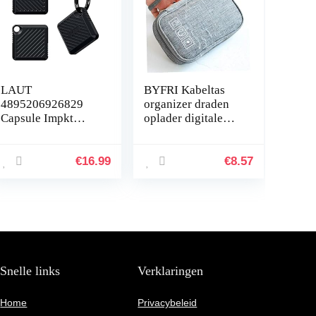
LAUT
BYFRI Kabeltas
4895206926829
organizer draden
Capsule Impkt
oplader digitale
AirTags Zwart
USB gadget
draagbare
elektronische
€
16.99
€
8.57
hoofdtelefoondoos
ritssluiting…
Snelle links
Verklaringen
Home
Privacybeleid