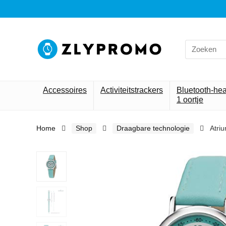
Search
for:
Accessoires
Activiteitstrackers
Bluetooth-he
1 oortje
Home
Shop
Draagbare technologie
Atri