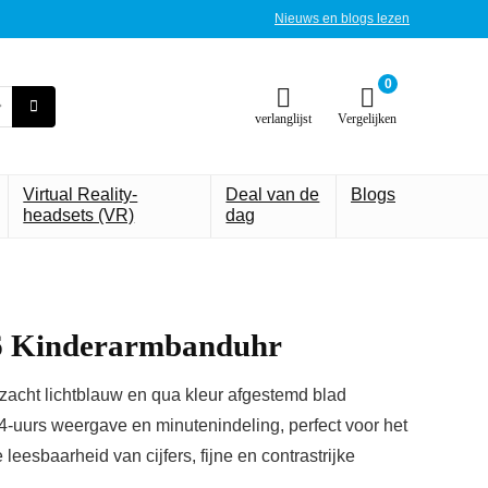
Nieuws en blogs lezen
0
verlanglijst
Vergelijken
Virtual Reality-
Deal van de
Blogs
headsets (VR)
dag
6 Kinderarmbanduhr
 zacht lichtblauw en qua kleur afgestemd blad
24-uurs weergave en minutenindeling, perfect voor het
leesbaarheid van cijfers, fijne en contrastrijke