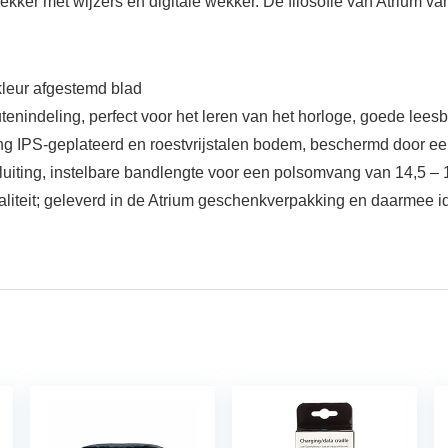
kker met wijzers en digitale wekker. De filosofie van Atrium van
kleur afgestemd blad
nindeling, perfect voor het leren van het horloge, goede leesbaa
-geplateerd en roestvrijstalen bodem, beschermd door een 
 sluiting, instelbare bandlengte voor een polsomvang van 14,5
liteit; geleverd in de Atrium geschenkverpakking en daarmee i