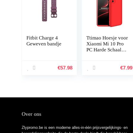
Fitbit Charge 4
Ttimao Hoesje voor
Geweven bandje
Xiaomi Mi 10 Pro
PC Harde Schaal
Beschermhoes
+1*Screen
Protector
€
57.98
€
7.99
Ultradunne Shock
Proof 360…
Over ons
Zlypromo.be is een moderne alles-in-één prijsvergelijkings- en