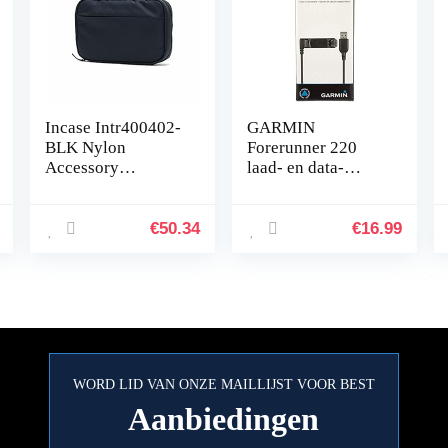
Incase Intr400402-
GARMIN
BLK Nylon
Forerunner 220
Accessory
laad- en data-
Organizer voor
uitwisselhouder,
Apple iPhone,
zwart
Watch, opladers en
€
50.34
€
16.99
accessoires, zwart
[sorteren en…
WORD LID VAN ONZE MAILLIJST VOOR BEST
Aanbiedingen