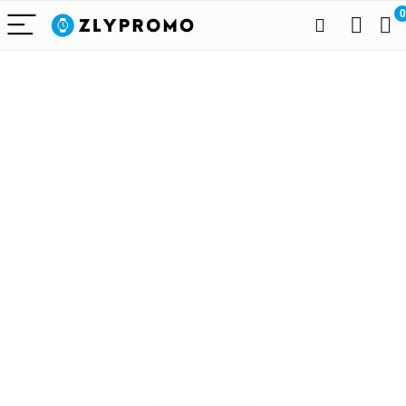
0
Alleen het
beste voor
draagbare
technologie
We vinden elke dag de
beste deals op Amazon