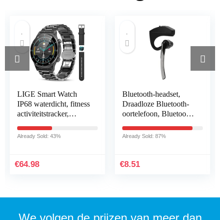
LIGE Smart Watch
Bluetooth-headset,
IP68 waterdicht, fitness
Draadloze Bluetooth-
activiteitstracker,
oortelefoon, Bluetooth
gezondheidsmonitor
4.1-headset Stereo HiFi
voor Android iOS
Draadloze Mono
Already Sold: 43%
Already Sold: 87%
mobiele telefoons…
Hoofdtelefoon…
€
64.98
€
8.51
We volgen de prijzen van meer dan