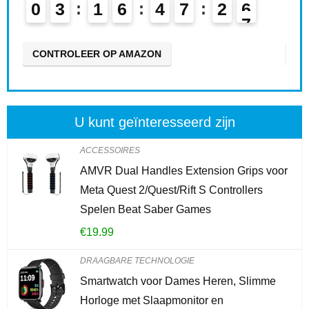
0
3
1
6
4
7
2
5
0
CONTROLEER OP AMAZON
CO
U kunt geïnteresseerd zijn
ACCESSOIRES
AMVR Dual Handles Extension Grips voor
Meta Quest 2/Quest/Rift S Controllers
Spelen Beat Saber Games
€
19.99
DRAAGBARE TECHNOLOGIE
Smartwatch voor Dames Heren, Slimme
Horloge met Slaapmonitor en