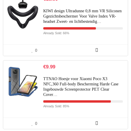
KIWI design Ultradunne 0,8 mm VR Siliconen
Ggezichtsbeschermer Voor Valve Index VR-
headset Zweet- en lichtbestendig…
Already Sold: 66%
0
€
9.99
TTNAO Hoesje voor Xiaomi Poco X3
NFC,360 Full-body Bescherming Harde Case
Ingebouwde Screenprotector PET Clear
Cover…
Already Sold: 85%
0