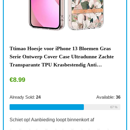
n
Ttimao Hoesje voor iPhone 13 Bloemen Gras
Surf
Serie Ontwerp Cover Case Ultradunne Zachte
draa
Transparante TPU Krasbestendig Anti…
acce
€
8.99
€
1
le:
31
Already Sold:
24
Available:
36
Alre
68 %
67 %
Schiet op! Aanbieding loopt binnenkort af
Schi