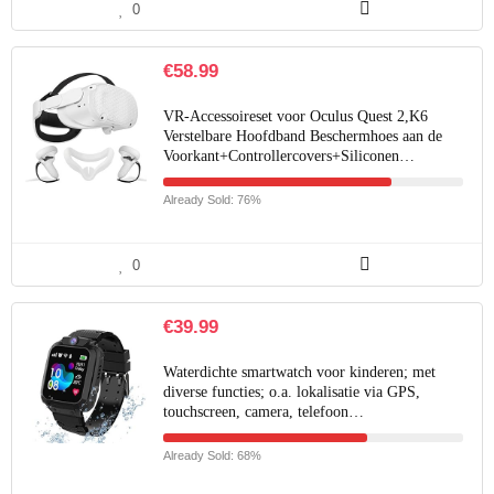
0
€
58.99
VR-Accessoireset voor Oculus Quest 2,K6
Verstelbare Hoofdband Beschermhoes aan de
Voorkant+Controllercovers+Siliconen…
Already Sold: 76%
0
€
39.99
Waterdichte smartwatch voor kinderen; met
diverse functies; o.a. lokalisatie via GPS,
touchscreen, camera, telefoon…
Already Sold: 68%