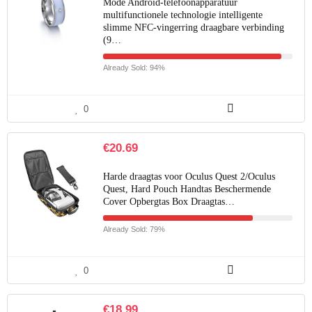
Mode Android-telefoonapparatuur
multifunctionele technologie intelligente
slimme NFC-vingerring draagbare verbinding
(9…
Already Sold: 94%
0
€
20.69
Harde draagtas voor Oculus Quest 2/Oculus
Quest, Hard Pouch Handtas Beschermende
Cover Opbergtas Box Draagtas…
Already Sold: 79%
0
€
18.99