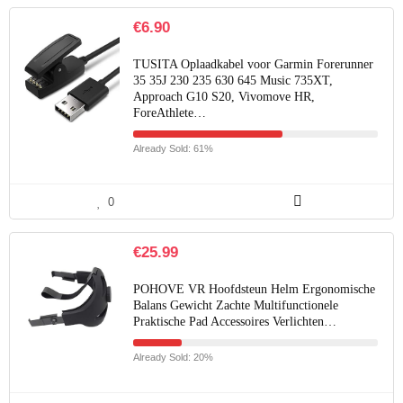
€
6.90
TUSITA Oplaadkabel voor Garmin Forerunner
35 35J 230 235 630 645 Music 735XT,
Approach G10 S20, Vivomove HR,
ForeAthlete…
Already Sold: 61%
0
€
25.99
POHOVE VR Hoofdsteun Helm Ergonomische
Balans Gewicht Zachte Multifunctionele
Praktische Pad Accessoires Verlichten…
Already Sold: 20%