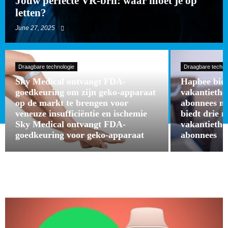
Jouw perfecte VR-bril: waar moet je op
letten?
June 27, 2025
Draagbare technologie
Draagbare techno
Sky Medical ontvangt FDA-
Hapbee bied
goedkeuring om zijn geko-apparaat
vakantieth
op de markt te brengen voor
abonnees m
veneuze insufficiëntie en ischemie
biedt drie 
Sky Medical ontvangt FDA-
vakantieth
goedkeuring voor geko-apparaat
abonnees