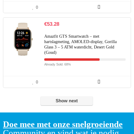
0
€
53.28
Amazfit GTS Smartwatch – met
hartslagmeting, AMOLED-display, Gorilla
Glass 3 – 5 ATM waterdicht, Desert Gold
(Goud)
Already Sold: 68%
0
Show next
Doe mee met onze snelgroeiende
Community en vind wat je nodig