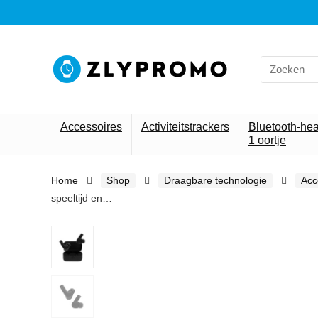
Search
for:
Accessoires
Activiteitstrackers
Bluetooth-he
1 oortje
Home
Shop
Draagbare technologie
Acc
speeltijd en…