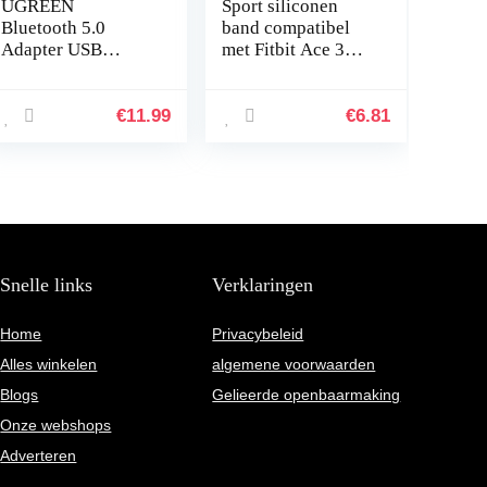
UGREEN
Sport siliconen
Bluetooth 5.0
band compatibel
Adapter USB
met Fitbit Ace 3
Bluetooth Dongle
vervangende
voor PC
banden voor
ondersteuning
kinderen,
€
11.99
€
6.81
Windows
zweetbestendige
11/10/8.1/7,
horlogearmband…
Compatibel met
PS5/PS4 Pro…
Snelle links
Verklaringen
Home
Privacybeleid
Alles winkelen
algemene voorwaarden
Blogs
Gelieerde openbaarmaking
Onze webshops
Adverteren