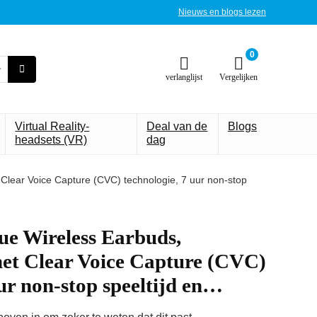
Nieuws en blogs lezen
0
verlanglijst
Vergelijken
Virtual Reality-
Deal van de
Blogs
headsets (VR)
dag
Clear Voice Capture (CVC) technologie, 7 uur non-stop
ue Wireless Earbuds,
met Clear Voice Capture (CVC)
uur non-stop speeltijd en…