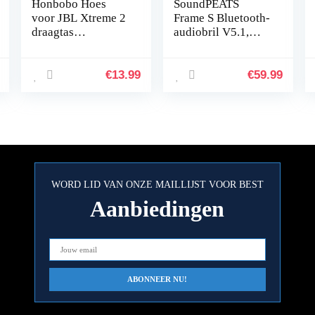
Honbobo Hoes
SoundPEATS
voor JBL Xtreme 2
Frame S Bluetooth-
draagtas
audiobril V5.1,
Beschermhoes
Slimme
Case Accessoires
knopbediening,
voor JBL Xtreme 2
Qualcomm
€
13.99
€
59.99
luidsprekers &
QCC3034 aptX
oplader
HD-audio, 5 uur
afspeeltijd…
WORD LID VAN ONZE MAILLIJST VOOR BEST
Aanbiedingen