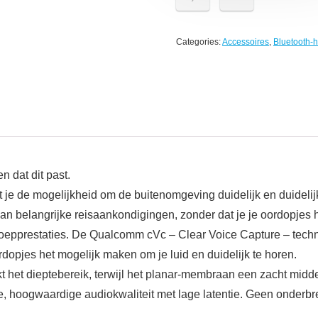
Categories:
Accessoires
,
Bluetooth-h
 dat dit past.
je de mogelijkheid om de buitenomgeving duidelijk en duidelijk te
n belangrijke reisaankondigingen, zonder dat je je oordopjes h
oepprestaties. De Qualcomm cVc – Clear Voice Capture – techno
ordopjes het mogelijk maken om je luid en duidelijk te horen.
 het dieptebereik, terwijl het planar-membraan een zacht middent
hoogwaardige audiokwaliteit met lage latentie. Geen onderbrekin