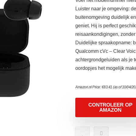
Voer het modelnummer hierbo
Luister naar je omgeving: d
buitenomgeving duidelijk en d
geniet. Hij is perfect gesch
reisaankondigingen, zonder d
Duidelijke spraakopname: b
Qualcomm cVc – Clear Voice
achtergrondgeluiden als je t
oordopjes het mogelijk maken
Amazon.nl Price:
€
83.41
(as of 10/04/2
CONTROLEER OP
AMAZON