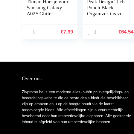
Ttimao Hoesje voor
Peak Design Tech
Samsung Galaxy
Pouch Black –
A02S Glitter
Organizer-tas voor
Drijvend Vloeibaar
smartphones,
Drijfzand
kabels enz. (zwart)
Telefoonhoes
€
7.99
€
64.54
Transparant Zacht
Siliconen TPU…
Over ons
Zlypromo.be is een moderne alles-in-één prijsvergelijkings- en
beoordelingswebsite die de beste deals biedt die beschikbaar
zijn op amazon en u op de hoogte houdt via de laatst
toegevoegde blogs. Alle afbeeldingen zijn auteursrechtelijk
beschermd door hun respectievelijke eigenaren. Alle geciteerde
inhoud is afgeleid van hun respectievelijke bronnen.