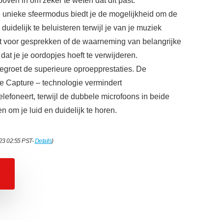
ven in om zeker te weten dat dit past.
e unieke sfeermodus biedt je de mogelijkheid om de
uidelijk te beluisteren terwijl je van je muziek
ikt voor gesprekken of de waarneming van belangrijke
at je je oordopjes hoeft te verwijderen.
egroet de superieure oproepprestaties. De
 Capture – technologie vermindert
elefoneert, terwijl de dubbele microfoons in beide
 om je luid en duidelijk te horen.
023 02:55 PST-
Details
)