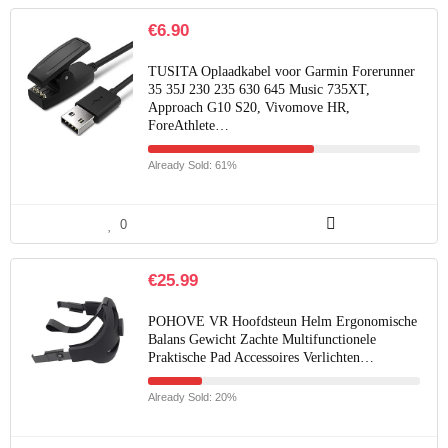
€
6.90
TUSITA Oplaadkabel voor Garmin Forerunner
35 35J 230 235 630 645 Music 735XT,
Approach G10 S20, Vivomove HR,
ForeAthlete…
Already Sold: 61%
0
€
25.99
POHOVE VR Hoofdsteun Helm Ergonomische
Balans Gewicht Zachte Multifunctionele
Praktische Pad Accessoires Verlichten…
Already Sold: 20%