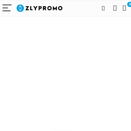
0
Alleen het
beste voor
draagbare
technologie
We vinden elke dag de
beste deals op Amazon