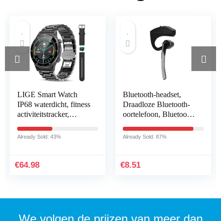
LIGE Smart Watch
Bluetooth-headset,
IP68 waterdicht, fitness
Draadloze Bluetooth-
activiteitstracker,
oortelefoon, Bluetooth
gezondheidsmonitor
4.1-headset Stereo HiFi
voor Android iOS
Draadloze Mono
Already Sold: 43%
Already Sold: 87%
mobiele telefoons…
Hoofdtelefoon…
€
64.98
€
8.51
We volgen de prijzen van meer dan