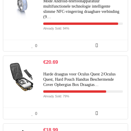
Mode Android-telefoonapparatuur
multifunctionele technologie intelligente
slimme NFC-vingerring draagbare verbinding
(9…
Already Sold: 94%
0
€
20.69
Harde draagtas voor Oculus Quest 2/Oculus
Quest, Hard Pouch Handtas Beschermende
Cover Opbergtas Box Draagtas…
Already Sold: 79%
0
€
18.99