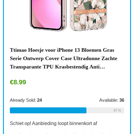
n
Ttimao Hoesje voor iPhone 13 Bloemen Gras
Surf
Serie Ontwerp Cover Case Ultradunne Zachte
draa
Transparante TPU Krasbestendig Anti…
acce
€
8.99
€
1
le:
31
Already Sold:
24
Available:
36
Alre
68 %
67 %
Schiet op! Aanbieding loopt binnenkort af
Schi