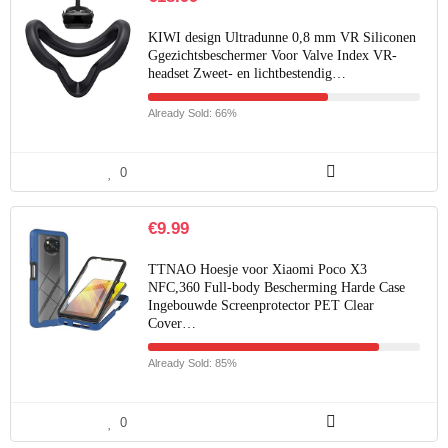
KIWI design Ultradunne 0,8 mm VR Siliconen
Ggezichtsbeschermer Voor Valve Index VR-
headset Zweet- en lichtbestendig…
Already Sold: 66%
0
€
9.99
TTNAO Hoesje voor Xiaomi Poco X3
NFC,360 Full-body Bescherming Harde Case
Ingebouwde Screenprotector PET Clear
Cover…
Already Sold: 85%
0