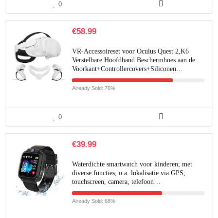
0
€
58.99
VR-Accessoireset voor Oculus Quest 2,K6
Verstelbare Hoofdband Beschermhoes aan de
Voorkant+Controllercovers+Siliconen…
Already Sold: 76%
0
€
39.99
Waterdichte smartwatch voor kinderen; met
diverse functies; o.a. lokalisatie via GPS,
touchscreen, camera, telefoon…
Already Sold: 68%