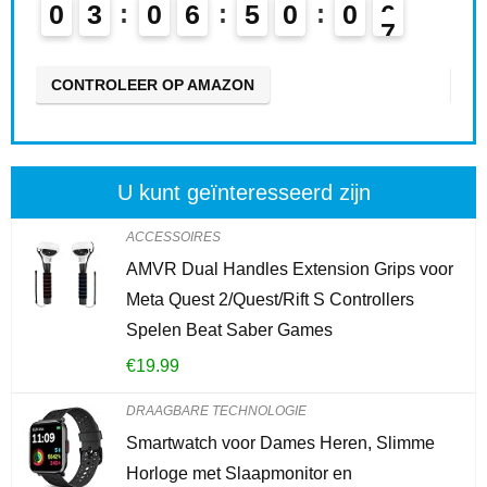
0
3
0
6
5
0
0
5
0
CONTROLEER OP AMAZON
CO
U kunt geïnteresseerd zijn
ACCESSOIRES
AMVR Dual Handles Extension Grips voor
Meta Quest 2/Quest/Rift S Controllers
Spelen Beat Saber Games
€
19.99
DRAAGBARE TECHNOLOGIE
Smartwatch voor Dames Heren, Slimme
Horloge met Slaapmonitor en