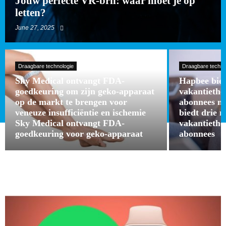
Jouw perfecte VR-bril: waar moet je op
letten?
June 27, 2025
Draagbare technologie
Draagbare techno
Sky Medical ontvangt FDA-
Hapbee bied
goedkeuring om zijn geko-apparaat
vakantieth
op de markt te brengen voor
abonnees m
veneuze insufficiëntie en ischemie
biedt drie 
Sky Medical ontvangt FDA-
vakantieth
goedkeuring voor geko-apparaat
abonnees