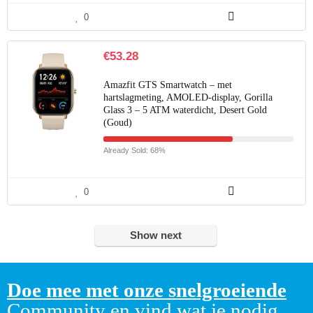
0
€
53.28
Amazfit GTS Smartwatch – met
hartslagmeting, AMOLED-display, Gorilla
Glass 3 – 5 ATM waterdicht, Desert Gold
(Goud)
Already Sold: 68%
0
Show next
Doe mee met onze snelgroeiende
Community en vind wat je nodig