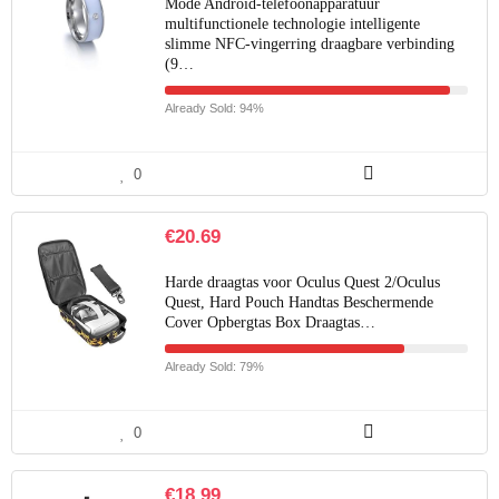
Mode Android-telefoonapparatuur
multifunctionele technologie intelligente
slimme NFC-vingerring draagbare verbinding
(9…
Already Sold: 94%
0
€
20.69
Harde draagtas voor Oculus Quest 2/Oculus
Quest, Hard Pouch Handtas Beschermende
Cover Opbergtas Box Draagtas…
Already Sold: 79%
0
€
18.99