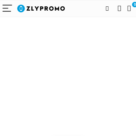
0
Alleen het
beste voor
draagbare
technologie
We vinden elke dag de
beste deals op Amazon