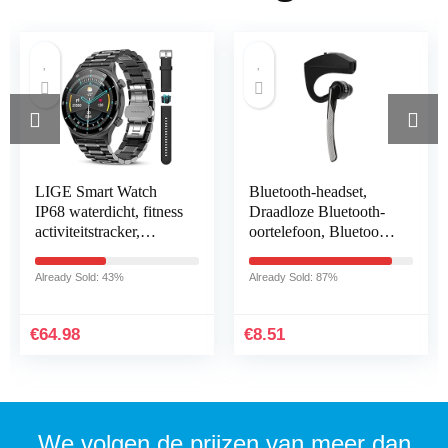
LIGE Smart Watch
Bluetooth-headset,
IP68 waterdicht, fitness
Draadloze Bluetooth-
activiteitstracker,
oortelefoon, Bluetooth
gezondheidsmonitor
4.1-headset Stereo HiFi
voor Android iOS
Draadloze Mono
Already Sold: 43%
Already Sold: 87%
mobiele telefoons…
Hoofdtelefoon…
€
64.98
€
8.51
We volgen de prijzen van meer dan