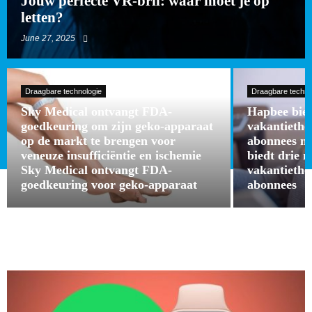
Jouw perfecte VR-bril: waar moet je op
letten?
June 27, 2025
Draagbare technologie
Draagbare techno
Sky Medical ontvangt FDA-
Hapbee bied
goedkeuring om zijn geko-apparaat
vakantieth
op de markt te brengen voor
abonnees m
veneuze insufficiëntie en ischemie
biedt drie 
Sky Medical ontvangt FDA-
vakantieth
goedkeuring voor geko-apparaat
abonnees