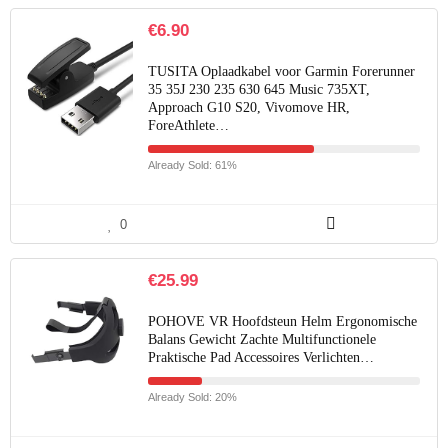
€
6.90
TUSITA Oplaadkabel voor Garmin Forerunner
35 35J 230 235 630 645 Music 735XT,
Approach G10 S20, Vivomove HR,
ForeAthlete…
Already Sold: 61%
0
€
25.99
POHOVE VR Hoofdsteun Helm Ergonomische
Balans Gewicht Zachte Multifunctionele
Praktische Pad Accessoires Verlichten…
Already Sold: 20%