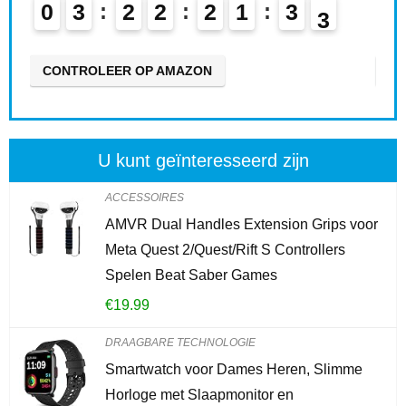
0
3
2
2
2
1
3
1
0
2
CONTROLEER OP AMAZON
CO
U kunt geïnteresseerd zijn
ACCESSOIRES
AMVR Dual Handles Extension Grips voor
Meta Quest 2/Quest/Rift S Controllers
Spelen Beat Saber Games
€
19.99
DRAAGBARE TECHNOLOGIE
Smartwatch voor Dames Heren, Slimme
Horloge met Slaapmonitor en