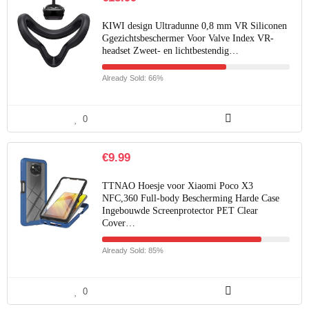
KIWI design Ultradunne 0,8 mm VR Siliconen
Ggezichtsbeschermer Voor Valve Index VR-
headset Zweet- en lichtbestendig…
Already Sold: 66%
0
€
9.99
TTNAO Hoesje voor Xiaomi Poco X3
NFC,360 Full-body Bescherming Harde Case
Ingebouwde Screenprotector PET Clear
Cover…
Already Sold: 85%
0