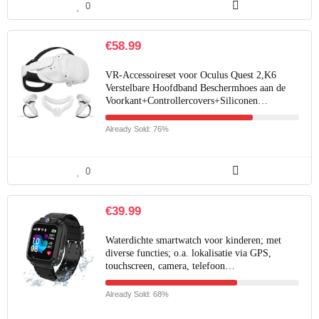
0
€
58.99
VR-Accessoireset voor Oculus Quest 2,K6
Verstelbare Hoofdband Beschermhoes aan de
Voorkant+Controllercovers+Siliconen…
Already Sold: 76%
0
€
39.99
Waterdichte smartwatch voor kinderen; met
diverse functies; o.a. lokalisatie via GPS,
touchscreen, camera, telefoon…
Already Sold: 68%