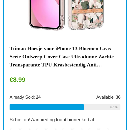
n
Ttimao Hoesje voor iPhone 13 Bloemen Gras
Surf
Serie Ontwerp Cover Case Ultradunne Zachte
draa
Transparante TPU Krasbestendig Anti…
acce
€
8.99
€
1
le:
31
Already Sold:
24
Available:
36
Alre
68 %
67 %
Schiet op! Aanbieding loopt binnenkort af
Schi