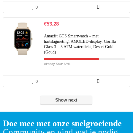
0
€
53.28
Amazfit GTS Smartwatch – met
hartslagmeting, AMOLED-display, Gorilla
Glass 3 – 5 ATM waterdicht, Desert Gold
(Goud)
Already Sold: 68%
0
Show next
Doe mee met onze snelgroeiende
Community en vind wat je nodig