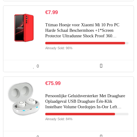
€
7.99
Ttimao Hoesje voor Xiaomi Mi 10 Pro PC
Harde Schaal Beschermhoes +1*Screen
Protector Ultradunne Shock Proof 360…
Already Sold: 96%
0
€
75.99
Persoonlijke Geluidsversterker Met Draagbare
Oplaadgeval USB Draagbare Één-Klik
Instelbare Volume Oordopjes In-Oor Left…
Already Sold: 84%