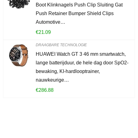
Boot Klinknagels Push Clip Sluiting Gat
Push Retainer Bumper Shield Clips
Automotive…
€
21.09
DRAAGBARE TECHNOLOGIE
HUAWEI Watch GT 3 46 mm smartwatch,
lange batterijduur, de hele dag door SpO2-
bewaking, KI-hardlooptrainer,
nauwkeurige…
€
286.88
Iets interessants
gevonden?