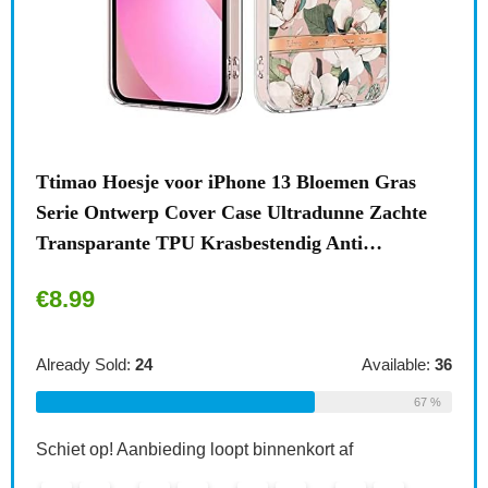
n
Ttimao Hoesje voor iPhone 13 Bloemen Gras
Surf
Serie Ontwerp Cover Case Ultradunne Zachte
draa
Transparante TPU Krasbestendig Anti…
acce
€
8.99
€
1
le:
31
Already Sold:
24
Available:
36
Alre
68 %
67 %
Schiet op! Aanbieding loopt binnenkort af
Schi