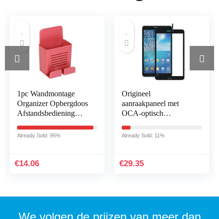
1pc Wandmontage
Origineel
Organizer Opbergdoos
aanraakpaneel met
Afstandsbediening
OCA-optisch
Gemonteerde Mobiele
duidelijke lijm voor
Telefoon Plug
Samsung for Galaxy
Already Sold: 95%
Already Sold: 11%
Wandhouder Opladen
Tab Pro 8.4 / T321
(Color : P)
€
14.06
€
29.35
We volgen de prijzen van meer dan