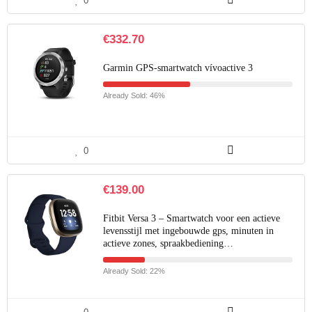
0
€
332.70
Garmin GPS-smartwatch vívoactive 3
Already Sold: 46%
0
€
139.00
Fitbit Versa 3 – Smartwatch voor een actieve
levensstijl met ingebouwde gps, minuten in
actieve zones, spraakbediening…
Already Sold: 22%