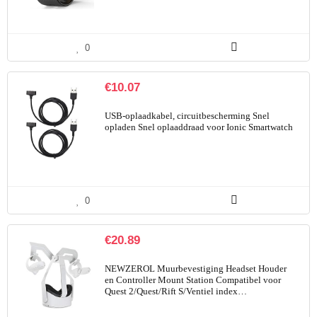
0
€
10.07
USB-oplaadkabel, circuitbescherming Snel
opladen Snel oplaaddraad voor Ionic Smartwatch
0
€
20.89
NEWZEROL Muurbevestiging Headset Houder
en Controller Mount Station Compatibel voor
Quest 2/Quest/Rift S/Ventiel index…