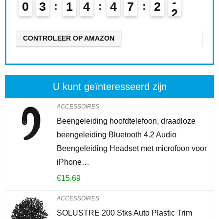
0
3
1
4
4
7
2
0
0
CONTROLEER OP AMAZON
CO
U kunt geïnteresseerd zijn
ACCESSOIRES
Beengeleiding hoofdtelefoon, draadloze
beengeleiding Bluetooth 4.2 Audio
Beengeleiding Headset met microfoon voor
iPhone…
€
15.69
ACCESSOIRES
SOLUSTRE 200 Stks Auto Plastic Trim