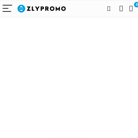
0
Alleen het
beste voor
draagbare
technologie
We vinden elke dag de
beste deals op Amazon