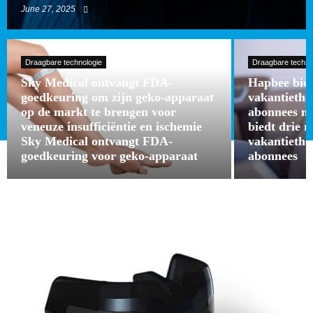
June 27, 2025
Draagbare technologie
Draagbare techno
Sky Medical ontvangt FDA-
Hapbee bied
goedkeuring om zijn geko-apparaat
vakantieth
op de markt te brengen voor
abonnees m
veneuze insufficiëntie en ischemie
biedt drie 
Sky Medical ontvangt FDA-
vakantieth
goedkeuring voor geko-apparaat
abonnees