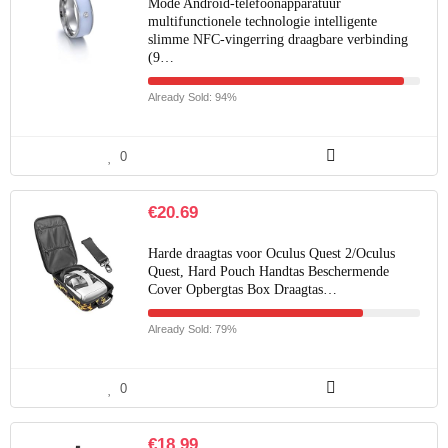
Mode Android-telefoonapparatuur
multifunctionele technologie intelligente
slimme NFC-vingerring draagbare verbinding
(9…
Already Sold: 94%
0
€
20.69
Harde draagtas voor Oculus Quest 2/Oculus
Quest, Hard Pouch Handtas Beschermende
Cover Opbergtas Box Draagtas…
Already Sold: 79%
0
€
18.99