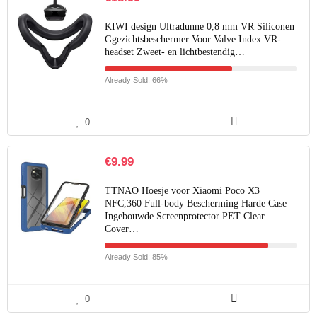
KIWI design Ultradunne 0,8 mm VR Siliconen
Ggezichtsbeschermer Voor Valve Index VR-
headset Zweet- en lichtbestendig…
Already Sold: 66%
0
€
9.99
TTNAO Hoesje voor Xiaomi Poco X3
NFC,360 Full-body Bescherming Harde Case
Ingebouwde Screenprotector PET Clear
Cover…
Already Sold: 85%
0