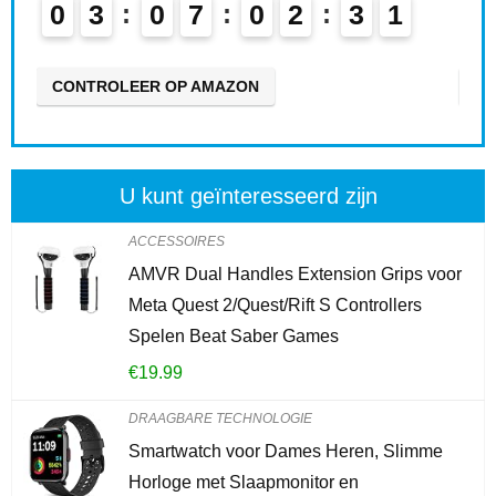
0
3
0
7
0
2
3
0
0
CONTROLEER OP AMAZON
CO
U kunt geïnteresseerd zijn
ACCESSOIRES
AMVR Dual Handles Extension Grips voor
Meta Quest 2/Quest/Rift S Controllers
Spelen Beat Saber Games
€
19.99
DRAAGBARE TECHNOLOGIE
Smartwatch voor Dames Heren, Slimme
Horloge met Slaapmonitor en