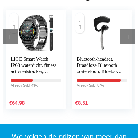
LIGE Smart Watch
Bluetooth-headset,
IP68 waterdicht, fitness
Draadloze Bluetooth-
activiteitstracker,
oortelefoon, Bluetooth
gezondheidsmonitor
4.1-headset Stereo HiFi
voor Android iOS
Draadloze Mono
Already Sold: 43%
Already Sold: 87%
mobiele telefoons…
Hoofdtelefoon…
€
64.98
€
8.51
We volgen de prijzen van meer dan