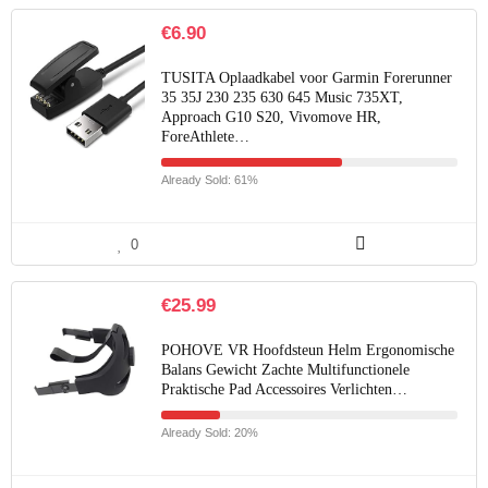
€
6.90
TUSITA Oplaadkabel voor Garmin Forerunner
35 35J 230 235 630 645 Music 735XT,
Approach G10 S20, Vivomove HR,
ForeAthlete…
Already Sold: 61%
0
€
25.99
POHOVE VR Hoofdsteun Helm Ergonomische
Balans Gewicht Zachte Multifunctionele
Praktische Pad Accessoires Verlichten…
Already Sold: 20%