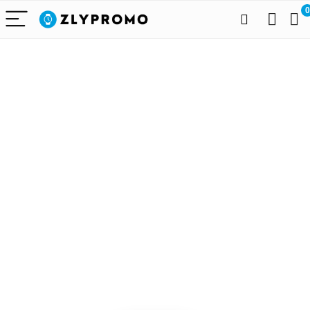
0
Alleen het
beste voor
draagbare
technologie
We vinden elke dag de
beste deals op Amazon