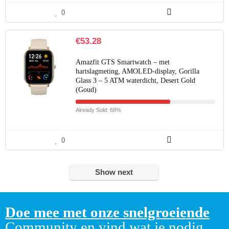
0
€
53.28
Amazfit GTS Smartwatch – met
hartslagmeting, AMOLED-display, Gorilla
Glass 3 – 5 ATM waterdicht, Desert Gold
(Goud)
Already Sold: 68%
0
Show next
Doe mee met onze snelgroeiende
Community en vind wat je nodig