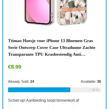
n
Ttimao Hoesje voor iPhone 13 Bloemen Gras
Surf
Serie Ontwerp Cover Case Ultradunne Zachte
draa
Transparante TPU Krasbestendig Anti…
acce
€
8.99
€
1
le:
31
Already Sold:
24
Available:
36
Alre
68 %
67 %
Schiet op! Aanbieding loopt binnenkort af
Schi