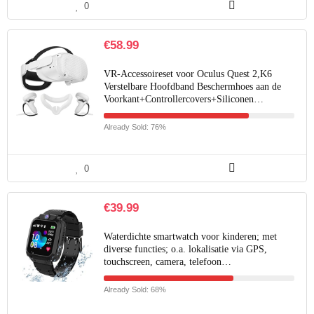
0
€
58.99
VR-Accessoireset voor Oculus Quest 2,K6
Verstelbare Hoofdband Beschermhoes aan de
Voorkant+Controllercovers+Siliconen…
Already Sold: 76%
0
€
39.99
Waterdichte smartwatch voor kinderen; met
diverse functies; o.a. lokalisatie via GPS,
touchscreen, camera, telefoon…
Already Sold: 68%