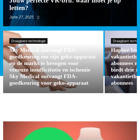
Jouw perfecte VR-bril: waar moet je op
letten?
June 27, 2025
Draagbare technologie
Draagbare techno
Sky Medical ontvangt FDA-
Hapbee bied
goedkeuring om zijn geko-apparaat
vakantieth
op de markt te brengen voor
abonnees m
veneuze insufficiëntie en ischemie
biedt drie 
Sky Medical ontvangt FDA-
vakantieth
goedkeuring voor geko-apparaat
abonnees