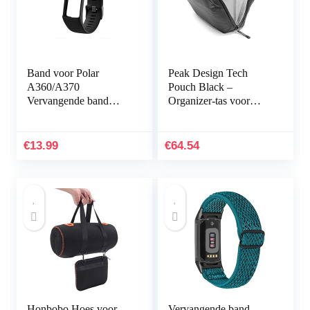
Band voor Polar
Peak Design Tech
A360/A370
Pouch Black –
Vervangende band
Organizer-tas voor
Compatibel met Polar
smartphones, kabels
A360/A370
enz. (zwart)
Vervangende band
€
13.99
€
64.54
Siliconen
sporthorlogeband…
Honbobo Hoes voor
Vervangende band