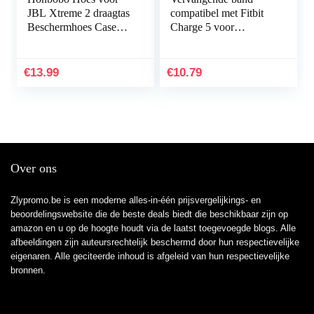
JBL Xtreme 2 draagtas
compatibel met Fitbit
Beschermhoes Case
Charge 5 voor
Accessoires voor JBL
vrouwen mannen,
Xtreme 2 luidsprekers
Hijiawee verstelbare
& oplader
elastische elastische
€
13.99
€
10.79
nylon…
Over ons
Zlypromo.be is een moderne alles-in-één prijsvergelijkings- en
beoordelingswebsite die de beste deals biedt die beschikbaar zijn op
amazon en u op de hoogte houdt via de laatst toegevoegde blogs. Alle
afbeeldingen zijn auteursrechtelijk beschermd door hun respectievelijke
eigenaren. Alle geciteerde inhoud is afgeleid van hun respectievelijke
bronnen.