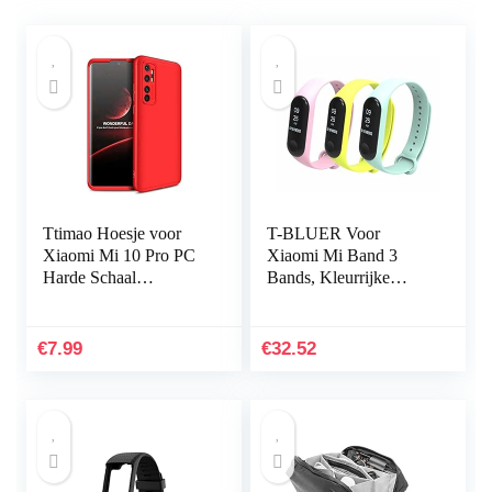
Ttimao Hoesje voor
T-BLUER Voor
Xiaomi Mi 10 Pro PC
Xiaomi Mi Band 3
Harde Schaal
Bands, Kleurrijke
Beschermhoes
Vervanging Strap
+1*Screen Protector
Wirstband voor Xiaomi
Ultradunne Shock
Mi Band 3/Mi Band 4
€
7.99
€
32.52
Proof 360…
Band Smart…