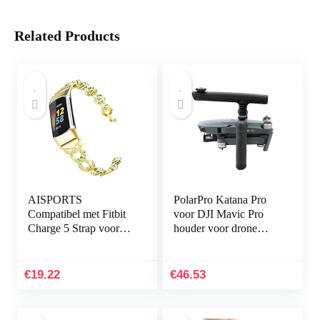
Related Products
AISPORTS
PolarPro Katana Pro
Compatibel met Fitbit
voor DJI Mavic Pro
Charge 5 Strap voor
houder voor drone
dames, slanke Crystal
handheld
Bling Glitter Diamond
Rhinestones sieraden…
€
19.22
€
46.53