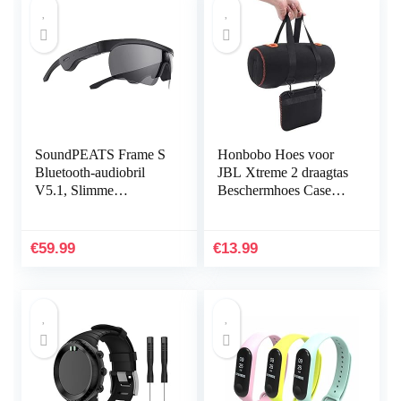
SoundPEATS Frame S
Honbobo Hoes voor
Bluetooth-audiobril
JBL Xtreme 2 draagtas
V5.1, Slimme
Beschermhoes Case
knopbediening,
Accessoires voor JBL
Qualcomm QCC3034
Xtreme 2 luidsprekers
aptX HD-audio, 5 uur
& oplader
€
59.99
€
13.99
afspeeltijd…