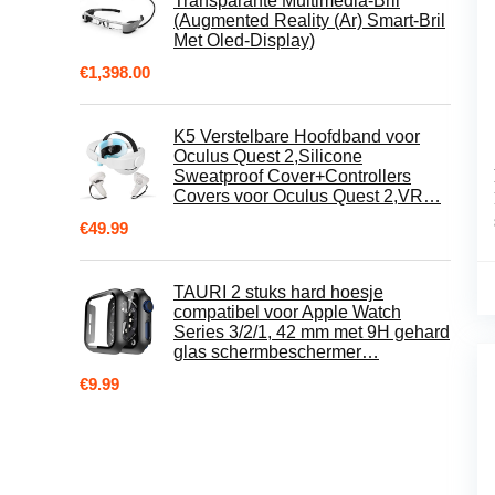
Transparante Multimedia-Bril
(Augmented Reality (Ar) Smart-Bril
Met Oled-Display)
€
1,398.00
K5 Verstelbare Hoofdband voor
Oculus Quest 2,Silicone
Sweatproof Cover+Controllers
Covers voor Oculus Quest 2,VR…
€
49.99
TAURI 2 stuks hard hoesje
compatibel voor Apple Watch
Series 3/2/1, 42 mm met 9H gehard
glas schermbeschermer…
€
9.99