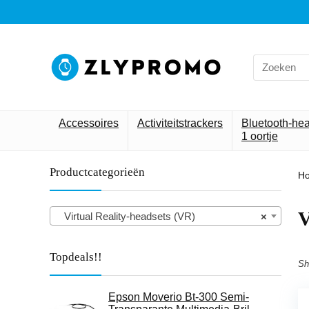
Search
for:
Accessoires
Activiteitstrackers
Bluetooth-he
1 oortje
Productcategorieën
H
V
Virtual Reality-headsets (VR)
×
Topdeals!!
Sh
Epson Moverio Bt-300 Semi-