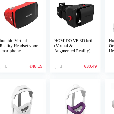
homido Virtual
HOMIDO VR 3D bril
Ho
Reality Headset voor
(Virtual &
Oc
smartphone
Augmented Reality)
He
Ve
Oc
St
€
48.15
€
30.49
Ko