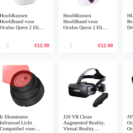
Hoofdkussen
Hoofdkussen
HU
Hoofdband voor
Hoofdband voor
Re
Oculus Quest 2 Elite
Oculus Quest 2 Elite
Dr
Strap +VR-
Strap +VR-
vo
Lensafdekking
Lensafdekking
VR
Zweetbestendige
Zweetbestendige
€
12.99
€
12.99
Waterdichte
Waterdichte
Hoofdband…
Hoofdband…
Ir Illuminator
J20 VR Clean
JS
Infrarood Licht
Augmented Reality,
Oc
Compatibel voor
Virtual Reality
Oc