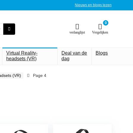
Nieuws en blogs lezen
0
verlanglijst
Vergelijken
Virtual Reality-
Deal van de
Blogs
headsets (VR)
dag
eadsets (VR)
Page 4