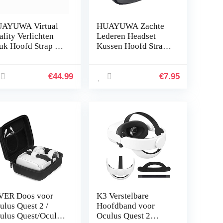
AYUWA Virtual
HUAYUWA Zachte
ality Verlichten
Lederen Headset
uk Hoofd Strap Fit
Kussen Hoofd Strap
or Oculus Quest 2
Pad Vervanging Past
 Bril Accessoires
voor Oculus Quest
1/Rift S VR Bril
€
44.99
€
7.95
Accessoires
VER Doos voor
K3 Verstelbare
ulus Quest 2 /
Hoofdband voor
ulus Quest/Oculus
Oculus Quest 2