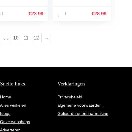
 VR-headset
Hoofdband
rde EVA-Opslag
Vervangen voor
schermende Tas
Oculus Quest 2 Elite
€
23.99
€
28.99
or Samsung
Strap,Verbeterd
ar…
Comfort en…
…
10
11
12
→
Snelle links
Verklaringen
Home
Privacybeleid
Alles winkelen
algemene voorwaarden
Blogs
Gelieerde openbaarmaking
Onze webshops
Adverteren