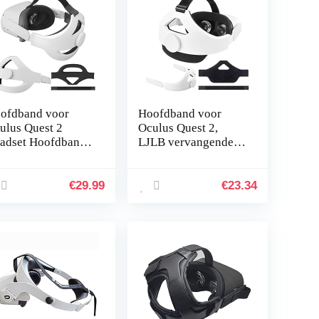
ofdband voor
Hoofdband voor
ulus Quest 2
Oculus Quest 2,
adset Hoofdband
LJLB vervangende
rvangen voor
elite riem headset
ulus Quest 2 Elite
hoofdband
rap Verlaag de
verstelbaar
€
29.99
€
23.34
pdruk…
verminderen
hoofddruk met…