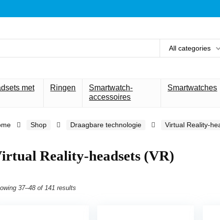
All categories
adsets met
Ringen
Smartwatch-
Smartwatches
accessoires
ome
Shop
Draagbare technologie
Virtual Reality-h
irtual Reality-headsets (VR)
owing 37–48 of 141 results