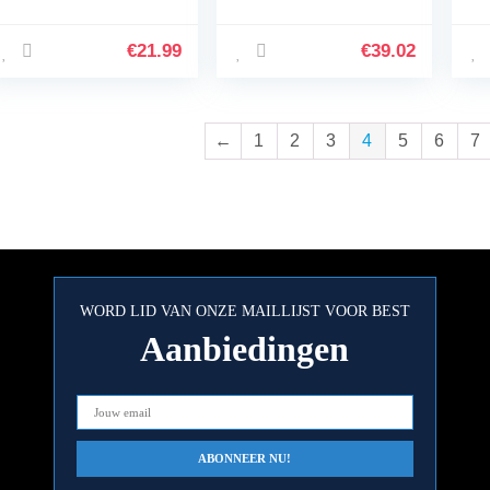
Oculus Quest 2,
Goggles, Headsets,
Go
Verbeter de Game-
Smart Glasses 3D
Ha
Ervaring,Meeslepend
VR-Bril Met
Be
€
21.99
€
39.02
e Storing Zonder…
Verstelbaar…
vo
Ge
←
1
2
3
4
5
6
7
WORD LID VAN ONZE MAILLIJST VOOR BEST
Aanbiedingen