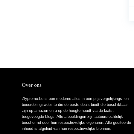
Over ons
Zlypromo.be is een moderne alles-in-één prijsvergelijkings- en
beoordelingswebsite die de beste deals biedt die beschikbaar
zijn op amazon en u op de hoogte houdt via de laatst
toegevoegde blogs. Alle afbeeldingen zijn auteursrechtelijk
beschermd door hun respectievelijke eigenaren. Alle geciteerde
inhoud is afgeleid van hun respectievelijke bronnen.