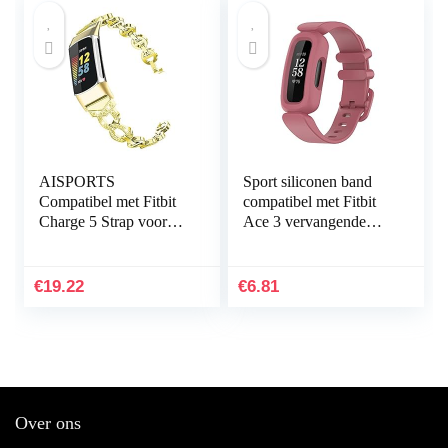
AISPORTS
Sport siliconen band
Compatibel met Fitbit
compatibel met Fitbit
Charge 5 Strap voor
Ace 3 vervangende
dames, slanke Crystal
banden voor kinderen,
Bling Glitter Diamond
zweetbestendige
Rhinestones sieraden…
horlogearmband…
€
19.22
€
6.81
Over ons