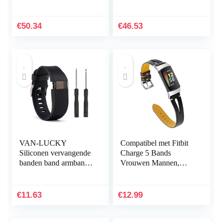
iPhone, Watch,
handheld
opladers en accessoires,
zwart [sorteren en…
€
50.34
€
46.53
VAN-LUCKY
Compatibel met Fitbit
Siliconen vervangende
Charge 5 Bands
banden band armband
Vrouwen Mannen,
armband armband voor
Hijiawee Zacht
Fitbit Charge HR Band
Lederen Vervanging
accessoires groot
Horlogeband
€
11.63
€
12.99
(niet…
Verstelbare Armband…