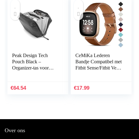
Peak Design Tech
CeMiKa Lederen
Pouch Black –
Bandje Compatibel met
Organizer-tas voor
Fitbit Sense/Fitbit Versa
smartphones, kabels
3, Vervangende
enz. (zwart)
Lederen Band
Compatibel met Fitbit
€
64.54
€
17.99
Sense…
Over ons