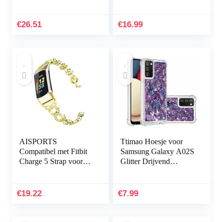
€
26.51
€
16.99
AISPORTS
Ttimao Hoesje voor
Compatibel met Fitbit
Samsung Galaxy A02S
Charge 5 Strap voor
Glitter Drijvend
dames, slanke Crystal
Vloeibaar Drijfzand
Bling Glitter Diamond
Telefoonhoes
Rhinestones sieraden…
Transparant Zacht
€
19.22
€
7.99
Siliconen TPU…