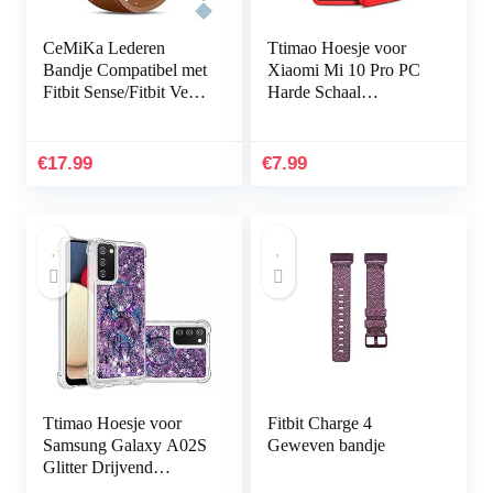
CeMiKa Lederen
Ttimao Hoesje voor
Bandje Compatibel met
Xiaomi Mi 10 Pro PC
Fitbit Sense/Fitbit Versa
Harde Schaal
3, Vervangende
Beschermhoes
Lederen Band
+1*Screen Protector
Compatibel met Fitbit
Ultradunne Shock
€
17.99
€
7.99
Sense…
Proof 360…
Ttimao Hoesje voor
Fitbit Charge 4
Samsung Galaxy A02S
Geweven bandje
Glitter Drijvend
Vloeibaar Drijfzand