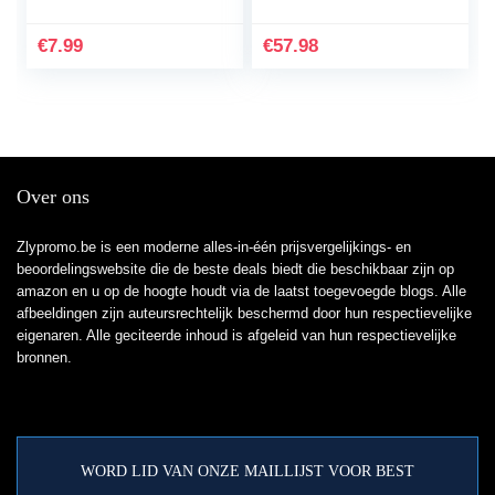
Telefoonhoes
Transparant Zacht
€
7.99
€
57.98
Siliconen TPU…
Over ons
Zlypromo.be is een moderne alles-in-één prijsvergelijkings- en
beoordelingswebsite die de beste deals biedt die beschikbaar zijn op
amazon en u op de hoogte houdt via de laatst toegevoegde blogs. Alle
afbeeldingen zijn auteursrechtelijk beschermd door hun respectievelijke
eigenaren. Alle geciteerde inhoud is afgeleid van hun respectievelijke
bronnen.
WORD LID VAN ONZE MAILLIJST VOOR BEST