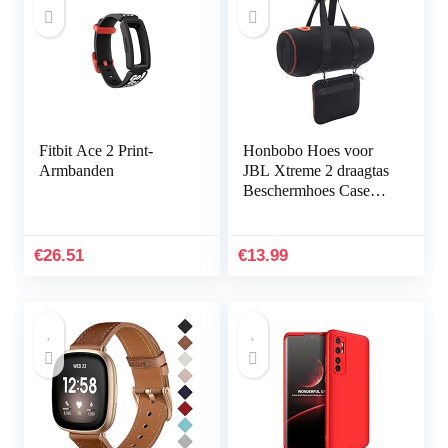
Fitbit Ace 2 Print-
Honbobo Hoes voor
Armbanden
JBL Xtreme 2 draagtas
Beschermhoes Case
Accessoires voor JBL
Xtreme 2 luidsprekers
& oplader
€
26.51
€
13.99