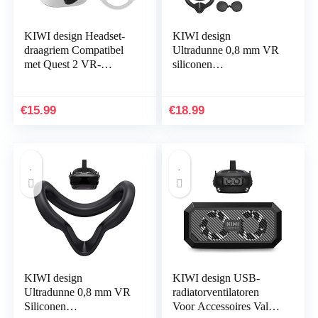
KIWI design Headset-
KIWI design
draagriem Compatibel
Ultradunne 0,8 mm VR
met Quest 2 VR-
siliconen
headset, vervanging
gezichtsbeschermer en
voor Elite-riem en
lensafdekking
vermindering van…
Compatibel met Quest 2
€
15.99
€
18.99
KIWI design
KIWI design USB-
Ultradunne 0,8 mm VR
radiatorventilatoren
Siliconen
Voor Accessoires Valve