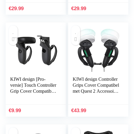
Oculus Quest 2 Elite;
Elite-
reductie van de
Band,Vermindering van
€
29.99
€
29.99
hoofddruk…
Hoofddruk…
KIWI design [Pro-
KIWI design Controller
versie] Touch Controller
Grips Cover Compatibel
Grip Cover Compatibel
met Quest 2 Accessoires
met Quest 1/ Rift S
met Batterijopening,
Accessoires Siliconen
Verstelbaar met
Grip…
Knokkelriemen…
€
9.99
€
43.99