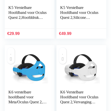
K5 Verstelbare
K5 Verstelbare
Hoofdband voor Oculus
Hoofdband voor Oculus
Quest 2,Hoofddruk
Quest 2,Silicone
Verminderen
Sweatproof
Comfortabele
Cover+Controllers
Aanraking,Vervanging
Covers voor Oculus
€
29.99
€
49.99
voor Oculus Quest 2…
Quest 2,VR…
K6 verstelbare
K6 Verstelbare
hoofdband voor
Hoofdband voor Oculus
Meta/Oculus Quest 2,
Quest 2,Vervanging
vervanging voor de
voor Oculus Quest 2