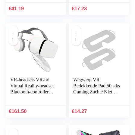
speel je beste mobiele
6,0 inch,
games 360…
smartphoneglazen…
€
41.19
€
17.23
VR-headsets VR-bril
Wegwerp VR
Virtual Reality-headset
Bedekkende Pad,50 stks
Bluetooth-controller
Gaming Zachte Niet
voor iPhone 11 /
Geweven Stof
Pro/X/Xs/Max/XR / 8P
Wegwerp Hygiëne
/ 7P voor Samsung…
Bedekking Pad Voor
€
161.50
€
14.27
Quest 2 VR…