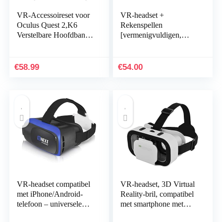
VR-Accessoireset voor
VR-headset +
Oculus Quest 2,K6
Rekenspellen
Verstelbare Hoofdband
[vermenigvuldigen,
Beschermhoes aan de
aftrekken, etc.] Virtual
Voorkant+Controllercov
Games: cadeau voor
ers+Siliconen…
jongens & meisjes.
€
58.99
€
54.00
Cool…
VR-headset compatibel
VR-headset, 3D Virtual
met iPhone/Android-
Reality-bril, compatibel
telefoon – universele
met smartphone met
virtual reality-bril –
afmetingen van 4,0 tot