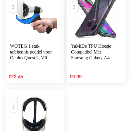
WOTEG 1 stuk
YaMiDe TPU Hoesje
tafeltennis peddel voor
Compatibel Met
Oculus Quest 2, VR
Samsung Galaxy A40
Ping Pong
Hoesje, Met [Twee
peddeladapter, links en
Scherm Beschermers],
rechts tafeltennisbatje…
Schokbestendige
€
22.45
€
9.99
Bumper…