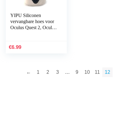
YIPU Siliconen
vervangbare hoes voor
Oculus Quest 2, Oculus
Quest 2 Cover All-in-
One Virtual Reality
Headset Pad, Zweet…
€
6.99
←
1
2
3
…
9
10
11
12