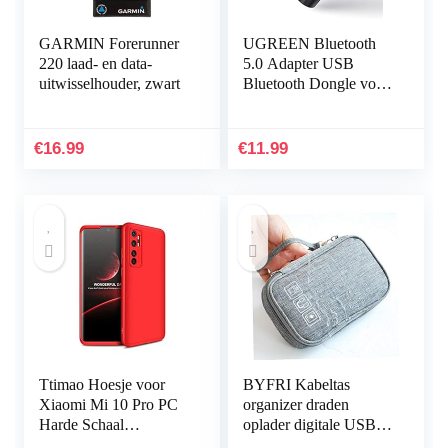
GARMIN Forerunner
UGREEN Bluetooth
220 laad- en data-
5.0 Adapter USB
uitwisselhouder, zwart
Bluetooth Dongle voor
PC ondersteuning
Windows 11/10/8.1/7,
Compatibel met
€
16.99
€
11.99
PS5/PS4 Pro…
Ttimao Hoesje voor
BYFRI Kabeltas
Xiaomi Mi 10 Pro PC
organizer draden
Harde Schaal
oplader digitale USB
Beschermhoes
gadget draagbare