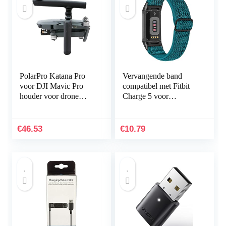
PolarPro Katana Pro
Vervangende band
voor DJI Mavic Pro
compatibel met Fitbit
houder voor drone
Charge 5 voor
handheld
vrouwen mannen,
Hijiawee verstelbare
elastische elastische
€
46.53
€
10.79
nylon…