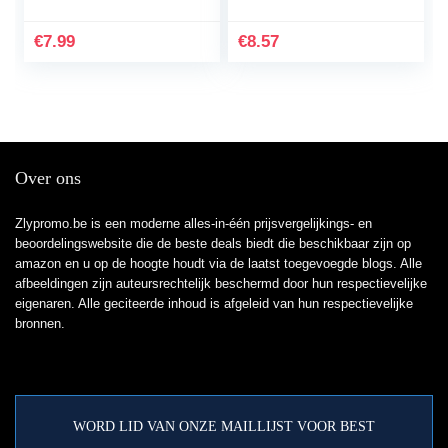
+1*Screen Protector
elektronische
Ultradunne Shock
hoofdtelefoondoos
€
7.99
€
8.57
Proof 360…
ritssluiting…
Over ons
Zlypromo.be is een moderne alles-in-één prijsvergelijkings- en
beoordelingswebsite die de beste deals biedt die beschikbaar zijn op
amazon en u op de hoogte houdt via de laatst toegevoegde blogs. Alle
afbeeldingen zijn auteursrechtelijk beschermd door hun respectievelijke
eigenaren. Alle geciteerde inhoud is afgeleid van hun respectievelijke
bronnen.
WORD LID VAN ONZE MAILLIJST VOOR BEST