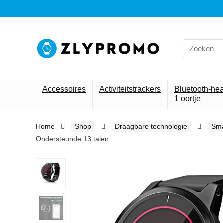
Search
for:
Accessoires
Activiteitstrackers
Bluetooth-he
1 oortje
Home
Shop
Draagbare technologie
Sma
Ondersteunde 13 talen…