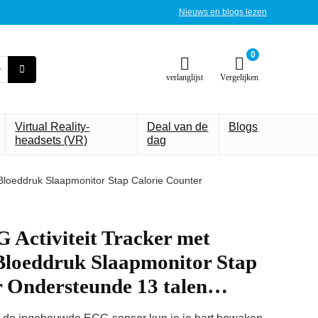
Nieuws en blogs lezen
0
verlanglijst
Vergelijken
Virtual Reality-
Deal van de
Blogs
headsets (VR)
dag
Bloeddruk Slaapmonitor Stap Calorie Counter
Activiteit Tracker met
Bloeddruk Slaapmonitor Stap
r Ondersteunde 13 talen…