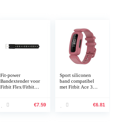
Fit-power
Sport siliconen
Bandextender voor
band compatibel
Fitbit Flex/Fitbit
met Fitbit Ace 3
Flex 2/Fitbit
vervangende
Alta/Alta HR, met
banden voor
bevestigingsring,
kinderen,
€
7.59
€
6.81
voor grotere polsen
zweetbestendige
of…
horlogearmband…