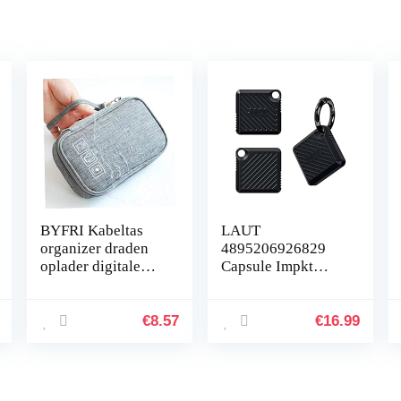
BYFRI Kabeltas
LAUT
organizer draden
4895206926829
oplader digitale
Capsule Impkt
USB gadget
AirTags Zwart
draagbare
elektronische
€
8.57
€
16.99
hoofdtelefoondoos
ritssluiting…