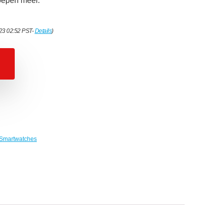
roepen meer.
023 02:52 PST-
Details
)
Smartwatches