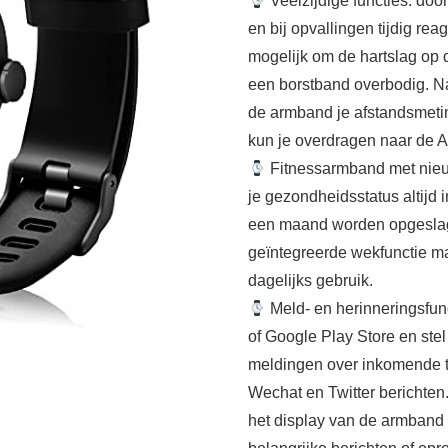
Veelzijdige functies: do
en bij opvallingen tijdig re
mogelijk om de hartslag op 
een borstband overbodig. N
de armband je afstandsmeti
kun je overdragen naar de A
Fitnessarmband met nieu
je gezondheidsstatus altijd
een maand worden opgeslage
geïntegreerde wekfunctie m
dagelijks gebruik.
Meld- en herinneringsfunc
of Google Play Store en ste
meldingen over inkomende 
Wechat en Twitter berichte
het display van de armband