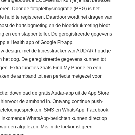
or de ingebouwde ECG-sensor kun je je hart bewaken
ageren. Door de fotoplethysmografie (PPG) is het
de huid te registreren. Daardoor wordt het dragen van
aast de hartslagmeting en de bloeddrukmeting biedt
ng en een stappenteller. De geregistreerde gegevens
pple Health app of Google Fit-app.
w design: met de fitnesstracker van AUDAR houd je
 in het oog. De geregistreerde gegevens kunnen tot
n. Extra functies zoals Find My Phone en een
aken de armband tot een perfecte metgezel voor
tie: download de gratis Audar-app uit de App Store
l hiervoor de armband in. Ontvang continue push-
telefoongesprekken, SMS en WhatsApp, Facebook,
n. Inkomende WhatsApp-berichten kunnen direct op
 worden afgelezen. Mis in de toekomst geen