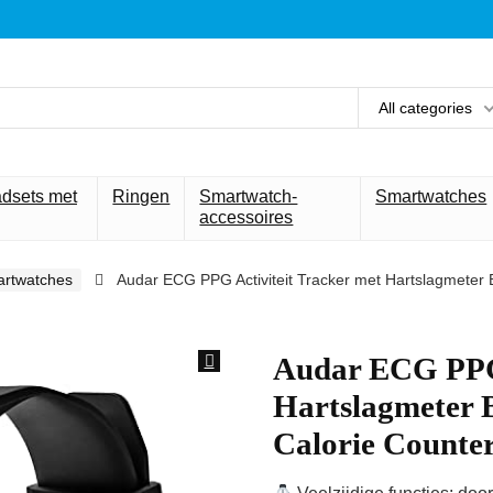
All categories
adsets met
Ringen
Smartwatch-
Smartwatches
accessoires
rtwatches
Audar ECG PPG Activiteit Tracker met Hartslagmeter 
Audar ECG PPG 
Hartslagmeter 
Calorie Counte