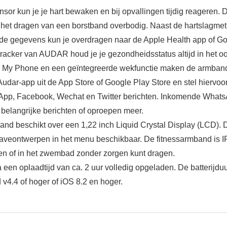
or kun je je hart bewaken en bij opvallingen tijdig reageren. 
dt het dragen van een borstband overbodig. Naast de hartslagme
rde gegevens kun je overdragen naar de Apple Health app of Go
racker van AUDAR houd je je gezondheidsstatus altijd in het o
 My Phone en een geïntegreerde wekfunctie maken de armband t
Audar-app uit de App Store of Google Play Store en stel hierv
p, Facebook, Wechat en Twitter berichten. Inkomende WhatsAp
belangrijke berichten of oproepen meer.
d beschikt over een 1,22 inch Liquid Crystal Display (LCD). 
aveontwerpen in het menu beschikbaar. De fitnessarmband is IP6
sen of in het zwembad zonder zorgen kunt dragen.
 een oplaadtijd van ca. 2 uur volledig opgeladen. De batterijd
v4.4 of hoger of iOS 8.2 en hoger.