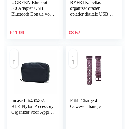
UGREEN Bluetooth
BYFRI Kabeltas
5.0 Adapter USB
organizer draden
Bluetooth Dongle voor
oplader digitale USB
PC ondersteuning
gadget draagbare
Windows 11/10/8.1/7,
elektronische
Compatibel met
hoofdtelefoondoos
€
11.99
€
8.57
PS5/PS4 Pro…
ritssluiting…
Incase Intr400402-
Fitbit Charge 4
BLK Nylon Accessory
Geweven bandje
Organizer voor Apple
iPhone, Watch,
opladers en accessoires,