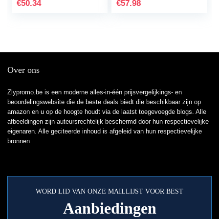
zwart [sorteren en…
€
50.34
€
57.98
Over ons
Zlypromo.be is een moderne alles-in-één prijsvergelijkings- en
beoordelingswebsite die de beste deals biedt die beschikbaar zijn op
amazon en u op de hoogte houdt via de laatst toegevoegde blogs. Alle
afbeeldingen zijn auteursrechtelijk beschermd door hun respectievelijke
eigenaren. Alle geciteerde inhoud is afgeleid van hun respectievelijke
bronnen.
WORD LID VAN ONZE MAILLIJST VOOR BEST
Aanbiedingen