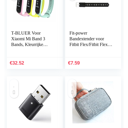
T-BLUER Voor
Fit-power
Xiaomi Mi Band 3
Bandextender voor
Bands, Kleurrijke
Fitbit Flex/Fitbit Flex
Vervanging Strap
2/Fitbit Alta/Alta HR,
Wirstband voor Xiaomi
met bevestigingsring,
Mi Band 3/Mi Band 4
voor grotere polsen
€
32.52
€
7.59
Band Smart…
of…