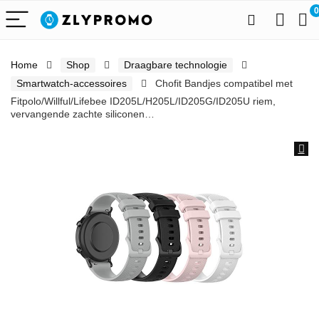
0
Home
Shop
Draagbare technologie
Smartwatch-accessoires
Chofit Bandjes compatibel met
Fitpolo/Willful/Lifebee ID205L/H205L/ID205G/ID205U riem,
vervangende zachte siliconen…