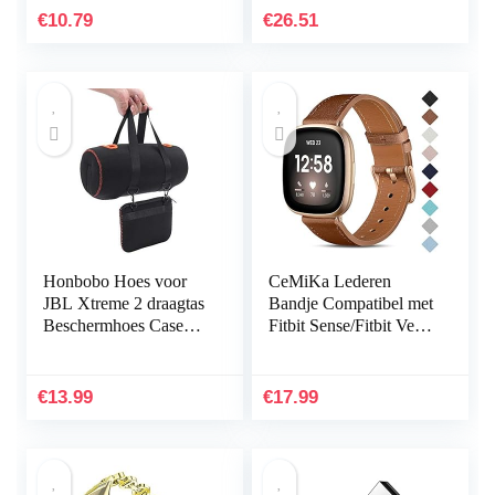
elastische elastische
€
10.79
€
26.51
nylon…
Honbobo Hoes voor
CeMiKa Lederen
JBL Xtreme 2 draagtas
Bandje Compatibel met
Beschermhoes Case
Fitbit Sense/Fitbit Versa
Accessoires voor JBL
3, Vervangende
Xtreme 2 luidsprekers
Lederen Band
& oplader
Compatibel met Fitbit
€
13.99
€
17.99
Sense…