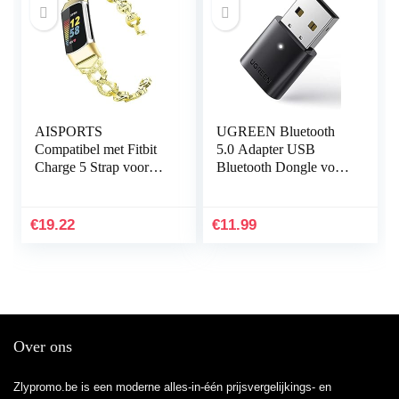
AISPORTS
UGREEN Bluetooth
Compatibel met Fitbit
5.0 Adapter USB
Charge 5 Strap voor
Bluetooth Dongle voor
dames, slanke Crystal
PC ondersteuning
Bling Glitter Diamond
Windows 11/10/8.1/7,
Rhinestones sieraden…
Compatibel met
€
19.22
€
11.99
PS5/PS4 Pro…
Over ons
Zlypromo.be is een moderne alles-in-één prijsvergelijkings- en