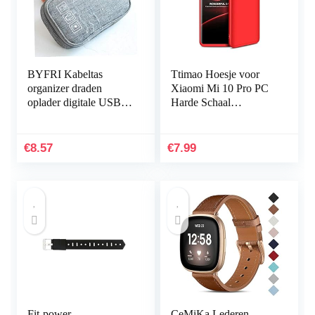
BYFRI Kabeltas
Ttimao Hoesje voor
organizer draden
Xiaomi Mi 10 Pro PC
oplader digitale USB
Harde Schaal
gadget draagbare
Beschermhoes
elektronische
+1*Screen Protector
hoofdtelefoondoos
Ultradunne Shock
€
8.57
€
7.99
ritssluiting…
Proof 360…
Fit-power
CeMiKa Lederen