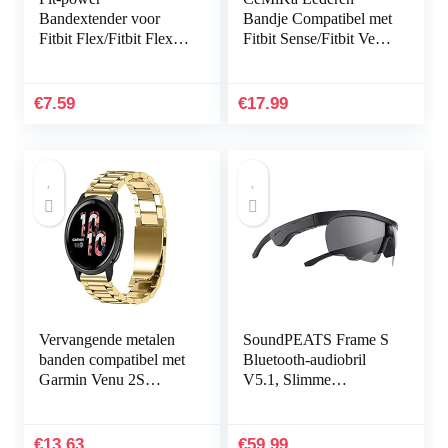
Bandextender voor
Bandje Compatibel met
Fitbit Flex/Fitbit Flex
Fitbit Sense/Fitbit Versa
2/Fitbit Alta/Alta HR,
3, Vervangende
met bevestigingsring,
Lederen Band
voor grotere polsen
Compatibel met Fitbit
€
7.59
€
17.99
of…
Sense…
Vervangende metalen
SoundPEATS Frame S
banden compatibel met
Bluetooth-audiobril
Garmin Venu 2S
V5.1, Slimme
Smartwatch, massief
knopbediening,
roestvrij stalen
Qualcomm QCC3034
horlogeband bandjes
aptX HD-audio, 5 uur
€
13.63
€
59.99