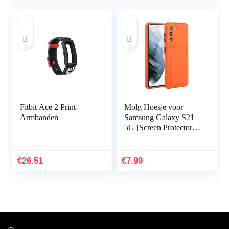
Fitbit Ace 2 Print-
Molg Hoesje voor
Armbanden
Samsung Galaxy S21
5G [Screen Protector]
Ultradunne Zachte
TPU Siliconen Shock
Proof
€
26.51
€
7.99
Bumperafdekking…