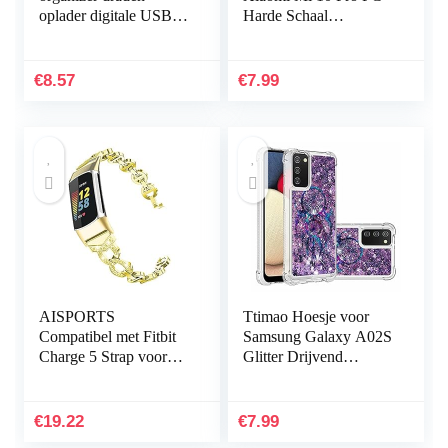
oplader digitale USB
Harde Schaal
gadget draagbare
Beschermhoes
elektronische
+1*Screen Protector
hoofdtelefoondoos
Ultradunne Shock
€
8.57
€
7.99
ritssluiting…
Proof 360…
AISPORTS
Ttimao Hoesje voor
Compatibel met Fitbit
Samsung Galaxy A02S
Charge 5 Strap voor
Glitter Drijvend
dames, slanke Crystal
Vloeibaar Drijfzand
Bling Glitter Diamond
Telefoonhoes
Rhinestones sieraden…
Transparant Zacht
€
19.22
€
7.99
Siliconen TPU…