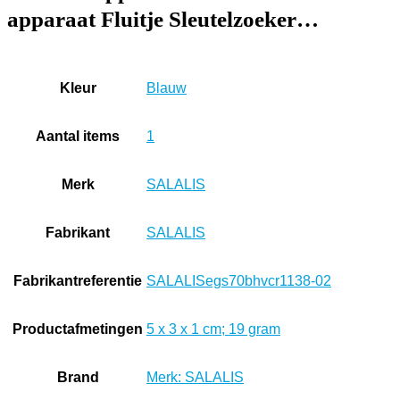
apparaat Fluitje Sleutelzoeker…
Kleur
‎Blauw
Aantal items
‎1
Merk
‎SALALIS
Fabrikant
‎SALALIS
Fabrikantreferentie
‎SALALISegs70bhvcr1138-02
Productafmetingen
‎5 x 3 x 1 cm; 19 gram
Brand
Merk: SALALIS