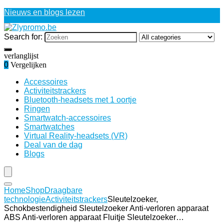
Nieuws en blogs lezen
Search for:
verlanglijst
0
Vergelijken
Accessoires
Activiteitstrackers
Bluetooth-headsets met 1 oortje
Ringen
Smartwatch-accessoires
Smartwatches
Virtual Reality-headsets (VR)
Deal van de dag
Blogs
Home
Shop
Draagbare
technologie
Activiteitstrackers
Sleutelzoeker,
Schokbestendigheid Sleutelzoeker Anti-verloren apparaat
ABS Anti-verloren apparaat Fluitje Sleutelzoeker…