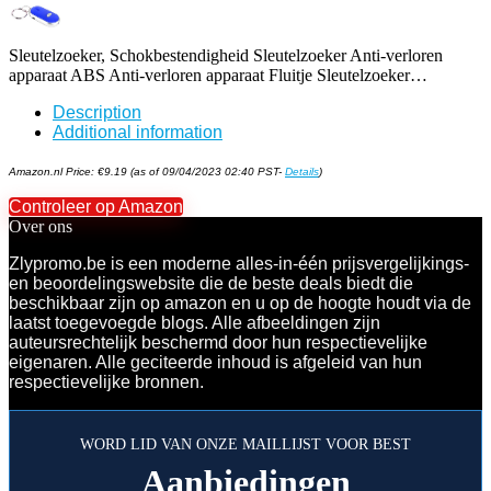
Sleutelzoeker, Schokbestendigheid Sleutelzoeker Anti-verloren
apparaat ABS Anti-verloren apparaat Fluitje Sleutelzoeker…
Description
Additional information
Amazon.nl Price:
€
9.19
(as of 09/04/2023 02:40 PST-
Details
)
Controleer op Amazon
Over ons
Zlypromo.be is een moderne alles-in-één prijsvergelijkings-
en beoordelingswebsite die de beste deals biedt die
beschikbaar zijn op amazon en u op de hoogte houdt via de
laatst toegevoegde blogs. Alle afbeeldingen zijn
auteursrechtelijk beschermd door hun respectievelijke
eigenaren. Alle geciteerde inhoud is afgeleid van hun
respectievelijke bronnen.
WORD LID VAN ONZE MAILLIJST VOOR BEST
Aanbiedingen