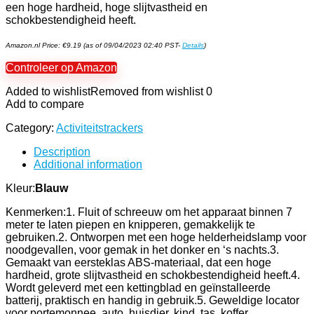
een hoge hardheid, hoge slijtvastheid en
schokbestendigheid heeft.
Amazon.nl Price:
€
9.19
(as of 09/04/2023 02:40 PST-
Details
)
Controleer op Amazon
Added to wishlist
Removed from wishlist
0
Add to compare
Category:
Activiteitstrackers
Description
Additional information
Kleur:
Blauw
Kenmerken:1. Fluit of schreeuw om het apparaat binnen 7
meter te laten piepen en knipperen, gemakkelijk te
gebruiken.2. Ontworpen met een hoge helderheidslamp voor
noodgevallen, voor gemak in het donker en ‘s nachts.3.
Gemaakt van eersteklas ABS-materiaal, dat een hoge
hardheid, grote slijtvastheid en schokbestendigheid heeft.4.
Wordt geleverd met een kettingblad en geïnstalleerde
batterij, praktisch en handig in gebruik.5. Geweldige locator
voor portemonnee, auto, huisdier, kind, tas, koffer