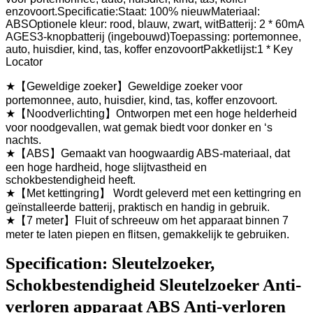
enzovoort.Specificatie:Staat: 100% nieuwMateriaal:
ABSOptionele kleur: rood, blauw, zwart, witBatterij: 2 * 60mA
AGES3-knopbatterij (ingebouwd)Toepassing: portemonnee,
auto, huisdier, kind, tas, koffer enzovoortPakketlijst:1 * Key
Locator
★【Geweldige zoeker】Geweldige zoeker voor
portemonnee, auto, huisdier, kind, tas, koffer enzovoort.
★【Noodverlichting】Ontworpen met een hoge helderheid
voor noodgevallen, wat gemak biedt voor donker en ‘s
nachts.
★【ABS】Gemaakt van hoogwaardig ABS-materiaal, dat
een hoge hardheid, hoge slijtvastheid en
schokbestendigheid heeft.
★【Met kettingring】 Wordt geleverd met een kettingring en
geïnstalleerde batterij, praktisch en handig in gebruik.
★【7 meter】Fluit of schreeuw om het apparaat binnen 7
meter te laten piepen en flitsen, gemakkelijk te gebruiken.
Specification:
Sleutelzoeker,
Schokbestendigheid Sleutelzoeker Anti-
verloren apparaat ABS Anti-verloren