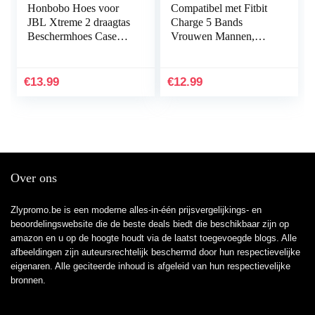
Honbobo Hoes voor
Compatibel met Fitbit
JBL Xtreme 2 draagtas
Charge 5 Bands
Beschermhoes Case
Vrouwen Mannen,
Accessoires voor JBL
Hijiawee Zacht
Xtreme 2 luidsprekers
Lederen Vervanging
& oplader
Horlogeband
€
13.99
€
12.99
Verstelbare Armband…
Over ons
Zlypromo.be is een moderne alles-in-één prijsvergelijkings- en
beoordelingswebsite die de beste deals biedt die beschikbaar zijn op
amazon en u op de hoogte houdt via de laatst toegevoegde blogs. Alle
afbeeldingen zijn auteursrechtelijk beschermd door hun respectievelijke
eigenaren. Alle geciteerde inhoud is afgeleid van hun respectievelijke
bronnen.