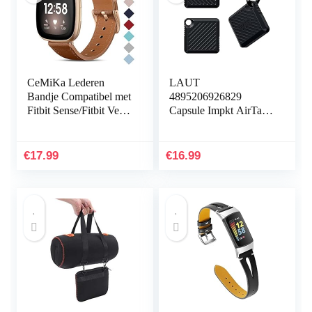
CeMiKa Lederen
LAUT
Bandje Compatibel met
4895206926829
Fitbit Sense/Fitbit Versa
Capsule Impkt AirTags
3, Vervangende
Zwart
Lederen Band
Compatibel met Fitbit
€
17.99
€
16.99
Sense…