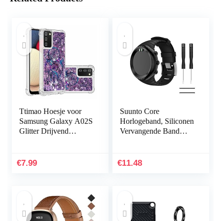
Ttimao Hoesje voor
Suunto Core
Samsung Galaxy A02S
Horlogeband, Siliconen
Glitter Drijvend
Vervangende Band
Vloeibaar Drijfzand
Sportband voor Suunto
Telefoonhoes
Core, Verstelbare
Transparant Zacht
Horlogeband
€
7.99
€
11.48
Siliconen TPU…