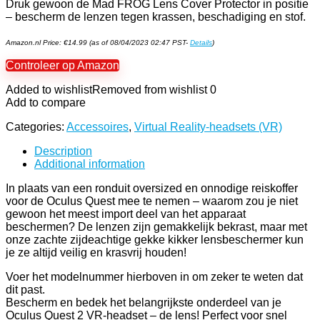
Druk gewoon de Mad FROG Lens Cover Protector in positie
– bescherm de lenzen tegen krassen, beschadiging en stof.
Amazon.nl Price:
€
14.99
(as of 08/04/2023 02:47 PST-
Details
)
Controleer op Amazon
Added to wishlist
Removed from wishlist
0
Add to compare
Categories:
Accessoires
,
Virtual Reality-headsets (VR)
Description
Additional information
In plaats van een ronduit oversized en onnodige reiskoffer
voor de Oculus Quest mee te nemen – waarom zou je niet
gewoon het meest import deel van het apparaat
beschermen? De lenzen zijn gemakkelijk bekrast, maar met
onze zachte zijdeachtige gekke kikker lensbeschermer kun
je ze altijd veilig en krasvrij houden!
Voer het modelnummer hierboven in om zeker te weten dat
dit past.
Bescherm en bedek het belangrijkste onderdeel van je
Oculus Quest 2 VR-headset – de lens! Perfect voor snel