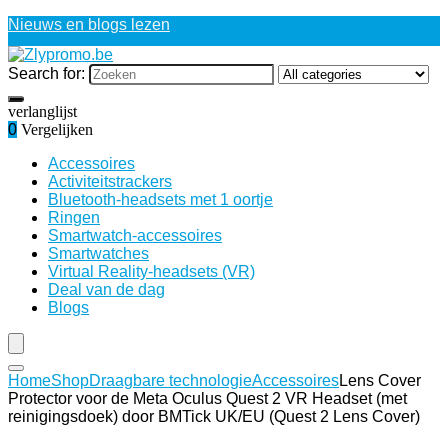
Nieuws en blogs lezen
Search for:
verlanglijst
0
Vergelijken
Accessoires
Activiteitstrackers
Bluetooth-headsets met 1 oortje
Ringen
Smartwatch-accessoires
Smartwatches
Virtual Reality-headsets (VR)
Deal van de dag
Blogs
Home
Shop
Draagbare technologie
Accessoires
Lens Cover
Protector voor de Meta Oculus Quest 2 VR Headset (met
reinigingsdoek) door BMTick UK/EU (Quest 2 Lens Cover)