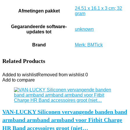
‎24.51 x 16.1 x 3 cm; 32
Afmetingen pakket
gram
Gegarandeerde software-
‎unknown
updates tot
Brand
Merk: BMTick
Related Products
Added to wishlist
Removed from wishlist
0
Add to compare
VAN-LUCKY Siliconen vervangende banden band
armband armband armband voor Fitbit Charge
HR Band accessoires groot (niet…