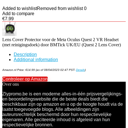
Added to wishlist
Removed from wishlist
0
Add to compare
€
7.99
Lens Cover Protector voor de Meta Oculus Quest 2 VR Headset
(met reinigingsdoek) door BMTick UK/EU (Quest 2 Lens Cover)
Description
Additional information
Amazon.nl Price:
€
14.99
(as of 08/04/2023 02:47 PST-
Details
)
Controleer op Amazon
Over ons
Zlypromo.be is een moderne alles-in-één prijsvergelijkings-
en beoordelingswebsite die de beste deals biedt die
beschikbaar zijn op amazon en u op de hoogte houdt via de
laatst toegevoegde blogs. Alle afbeeldingen zijn
auteursrechtelijk beschermd door hun respectievelijke
eigenaren. Alle geciteerde inhoud is afgeleid van hun
respectievelijke bronnen.