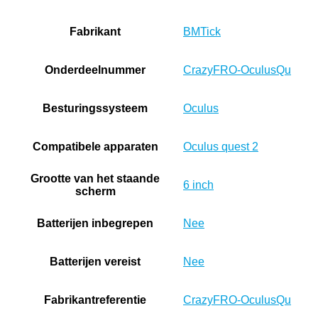
Fabrikant
‎BMTick
Onderdeelnummer
‎CrazyFRO-OculusQu
Besturingssysteem
‎Oculus
Compatibele apparaten
‎Oculus quest 2
Grootte van het staande
‎6 inch
scherm
Batterijen inbegrepen
‎Nee
Batterijen vereist
‎Nee
Fabrikantreferentie
‎CrazyFRO-OculusQu