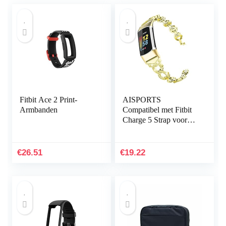
Fitbit Ace 2 Print-
AISPORTS
Armbanden
Compatibel met Fitbit
Charge 5 Strap voor
dames, slanke Crystal
Bling Glitter Diamond
Rhinestones sieraden…
€
26.51
€
19.22