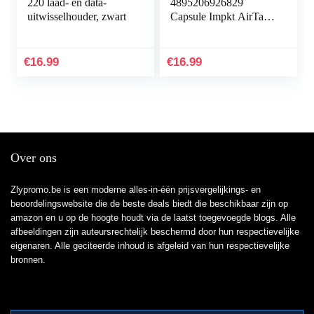
220 laad- en data-
4895206926829
uitwisselhouder, zwart
Capsule Impkt AirTags
Zwart
€
16.99
€
16.99
Over ons
Zlypromo.be is een moderne alles-in-één prijsvergelijkings- en
beoordelingswebsite die de beste deals biedt die beschikbaar zijn op
amazon en u op de hoogte houdt via de laatst toegevoegde blogs. Alle
afbeeldingen zijn auteursrechtelijk beschermd door hun respectievelijke
eigenaren. Alle geciteerde inhoud is afgeleid van hun respectievelijke
bronnen.