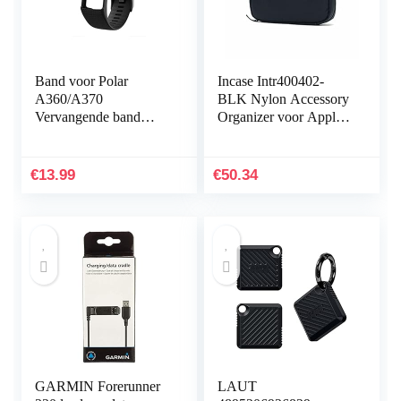
Band voor Polar
Incase Intr400402-
A360/A370
BLK Nylon Accessory
Vervangende band
Organizer voor Apple
Compatibel met Polar
iPhone, Watch,
A360/A370
opladers en accessoires,
Vervangende band
zwart [sorteren en…
€
13.99
€
50.34
Siliconen
sporthorlogeband…
GARMIN Forerunner
LAUT