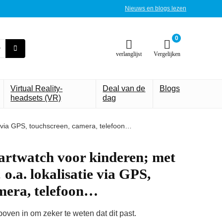
Nieuws en blogs lezen
0
verlanglijst
Vergelijken
Virtual Reality-
Deal van de
Blogs
headsets (VR)
dag
ie via GPS, touchscreen, camera, telefoon…
artwatch voor kinderen; met
 o.a. lokalisatie via GPS,
mera, telefoon…
ven in om zeker te weten dat dit past.