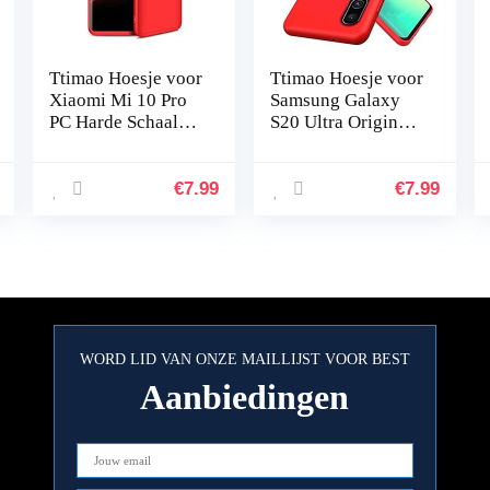
Ttimao Hoesje voor
Ttimao Hoesje voor
Xiaomi Mi 10 Pro
Samsung Galaxy
PC Harde Schaal
S20 Ultra Originele
Beschermhoes
Vloeibare
+1*Screen
Siliconen
Protector
Cover+1*Screen
€
7.99
€
7.99
Ultradunne Shock
Protector Shock
Proof 360…
Proof…
WORD LID VAN ONZE MAILLIJST VOOR BEST
Aanbiedingen