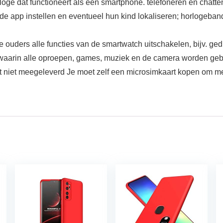
oge dat functioneert als een smartphone. telefoneren en chatte
de app instellen en eventueel hun kind lokaliseren; horlogeband
e ouders alle functies van de smartwatch uitschakelen, bijv. ge
es waarin alle oproepen, games, muziek en de camera worden ge
niet meegeleverd Je moet zelf een microsimkaart kopen om m