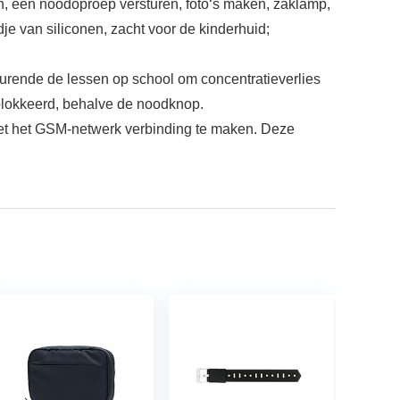
n, een noodoproep versturen, foto‘s maken, zaklamp,
je van siliconen, zacht voor de kinderhuid;
durende de lessen op school om concentratieverlies
blokkeerd, behalve de noodknop.
et het GSM-netwerk verbinding te maken. Deze