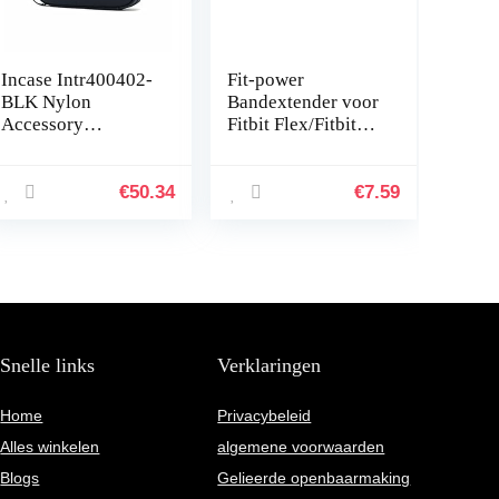
Incase Intr400402-
Fit-power
BLK Nylon
Bandextender voor
Accessory
Fitbit Flex/Fitbit
Organizer voor
Flex 2/Fitbit
Apple iPhone,
Alta/Alta HR, met
Watch, opladers en
bevestigingsring,
€
50.34
€
7.59
accessoires, zwart
voor grotere polsen
[sorteren en…
of…
Snelle links
Verklaringen
Home
Privacybeleid
Alles winkelen
algemene voorwaarden
Blogs
Gelieerde openbaarmaking