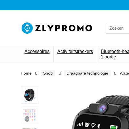
Search
for:
Accessoires
Activiteitstrackers
Bluetooth-he
1 oortje
Home
Shop
Draagbare technologie
Wate