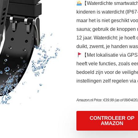
【Waterdichte smartwatch 
kinderen is waterdicht (IP6
maar het is niet geschikt vo
sauna; gebruik de knoppen n
12 jaar. Waterdicht: je hoeft
duikt, zwemt, je handen wast
【Met lokalisatie via GP
heeft vele functies, zoals e
bedoeld zijn voor de veilig
instellingen zelf regelen via
Amazon.nl Price:
€
39.99
(as of 09/04/2
CONTROLEER OP
AMAZON