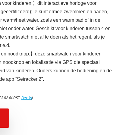
voor kinderen:】dit interactieve horloge voor
7-gecertificeerd); je kunt ermee zwemmen en baden,
or warm/heet water, zoals een warm bad of in de
iet onder water. Geschikt voor kinderen tussen 4 en
 de smartwatch niet af te doen als het regent, als je
 e.d.
S en noodknop:】deze smartwatch voor kinderen
en noodknop en lokalisatie via GPS die speciaal
heid van kinderen. Ouders kunnen de bediening en de
 de app “Setracker 2”.
023 02:44 PST-
Details
)