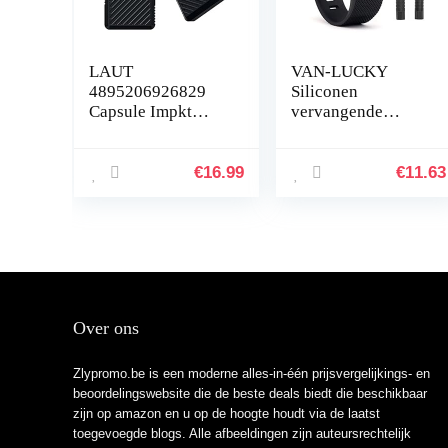
LAUT
VAN-LUCKY
4895206926829
Siliconen
Capsule Impkt
vervangende
AirTags Zwart
banden band
armband armband
armband voor
€
16.99
€
11.63
Fitbit Charge HR
Band accessoires
groot (niet…
Over ons
Zlypromo.be is een moderne alles-in-één prijsvergelijkings- en
beoordelingswebsite die de beste deals biedt die beschikbaar
zijn op amazon en u op de hoogte houdt via de laatst
toegevoegde blogs. Alle afbeeldingen zijn auteursrechtelijk